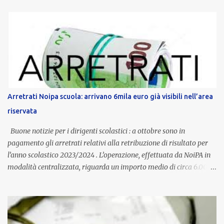
anni potranno raggiungere fino a 1.002 euro lordi annui. Il nuovo
contratto provinciale introduce inoltre un congedo speciale
dedicato alle donne vittime di violenza di genere, in linea con la
normativa nazionale e con l’obiettivo di offrire maggiore tutela e
supporto in situazioni delicate. L’indennità provinciale per i docenti
è un unicum in Italia: si tratta di una misura esclusiva della
Provincia autonoma di Bolzano, che integra in maniera stabile lo
stipendio nazionale grazie alle prerogative garantite
Arretrati Noipa scuola: arrivano 6mila euro già visibili nell’area
dall’autonomia locale. Non è un bonus temporaneo né un
riservata
compenso accessorio, ma una voce strutturale di retribuzione,
aggiornata periodicamente in base al cost...
Buone notizie per i dirigenti scolastici : a ottobre sono in
pagamento gli arretrati relativi alla retribuzione di risultato per
l’anno scolastico 2023/2024 . L’operazione, effettuata da NoiPA in
modalità centralizzata, riguarda un importo medio di circa 6.000
euro lordi , pari a 3.650 euro netti . Le somme risultano già visibili
nell’area riservata della piattaforma, insieme alla mensilità
ordinaria di ottobre . Cos’è la retribuzione di risultato La
retribuzione di risultato rappresenta la parte variabile dello