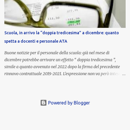
stipendio dei dirigenti scolastici. Viene corrisposta per valorizzare
la qualità dell’attività svolta, la gestione delle risorse e il
raggiungimento degli obiettivi fissati dal Ministero dell’Istruzione
e del Merito (MIM) . Per l’anno scolastico 2023/2024, il MIM ha
completato la procedura di valutazione e trasmesso i dati a NoiPA,
Scuola, in arrivo la “doppia tredicesima” a dicembre: quanto
che ha poi disposto la liquidazione automatica in busta paga . Gli
spetta a docenti e personale ATA
importi e le trattenute L’importo medio lordo riconosciuto è di 6....
Buone notizie per il personale della scuola: già nel mese di
dicembre potrebbe arrivare un effetto “ doppia tredicesima ”,
simile a quanto avvenuto nel 2022 dopo la firma del precedente
rinnovo contrattuale 2019-2021. L’espressione non va però intesa in
senso letterale: non si tratta di due mensilità piene , ma di una
tredicesima regolare a cui si sommeranno gli arretrati contrattuali
dovuti al nuovo accordo per il comparto scuola . In pratica,
un’integrazione straordinaria che, pur non raggiungendo l’importo
Powered by Blogger
di una seconda tredicesima, garantirà un sostegno economico
importante per milioni di lavoratori, in un periodo ancora segnato
dall’inflazione. Gli importi previsti Le cifre variano a seconda della
qualifica e del profilo professionale. In base alle prime stime: