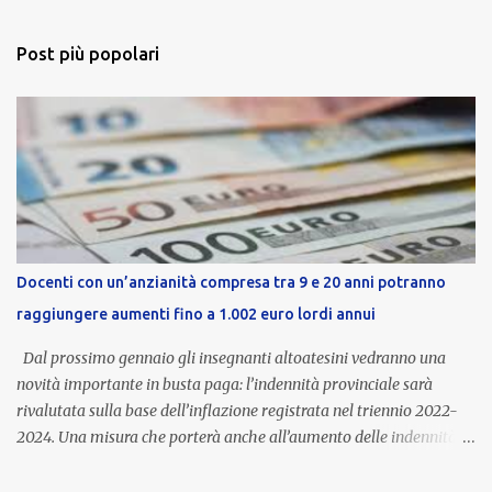
Post più popolari
Docenti con un’anzianità compresa tra 9 e 20 anni potranno
raggiungere aumenti fino a 1.002 euro lordi annui
Dal prossimo gennaio gli insegnanti altoatesini vedranno una
novità importante in busta paga: l’indennità provinciale sarà
rivalutata sulla base dell’inflazione registrata nel triennio 2022-
2024. Una misura che porterà anche all’aumento delle indennità di
servizio, che per i docenti con un’anzianità compresa tra 9 e 20
anni potranno raggiungere fino a 1.002 euro lordi annui. Il nuovo