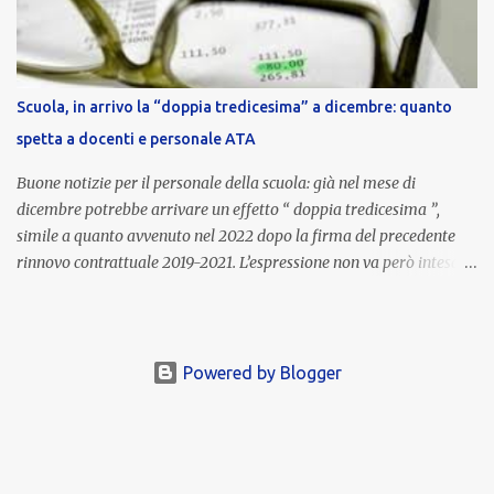
la qualità dell’attività svolta, la gestione delle risorse e il
raggiungimento degli obiettivi fissati dal Ministero dell’Istruzione
e del Merito (MIM) . Per l’anno scolastico 2023/2024, il MIM ha
completato la procedura di valutazione e trasmesso i dati a NoiPA,
Scuola, in arrivo la “doppia tredicesima” a dicembre: quanto
che ha poi disposto la liquidazione automatica in busta paga . Gli
spetta a docenti e personale ATA
importi e le trattenute L’importo medio lordo riconosciuto è di 6....
Buone notizie per il personale della scuola: già nel mese di
dicembre potrebbe arrivare un effetto “ doppia tredicesima ”,
simile a quanto avvenuto nel 2022 dopo la firma del precedente
rinnovo contrattuale 2019-2021. L’espressione non va però intesa in
senso letterale: non si tratta di due mensilità piene , ma di una
tredicesima regolare a cui si sommeranno gli arretrati contrattuali
dovuti al nuovo accordo per il comparto scuola . In pratica,
un’integrazione straordinaria che, pur non raggiungendo l’importo
Powered by Blogger
di una seconda tredicesima, garantirà un sostegno economico
importante per milioni di lavoratori, in un periodo ancora segnato
dall’inflazione. Gli importi previsti Le cifre variano a seconda della
qualifica e del profilo professionale. In base alle prime stime: