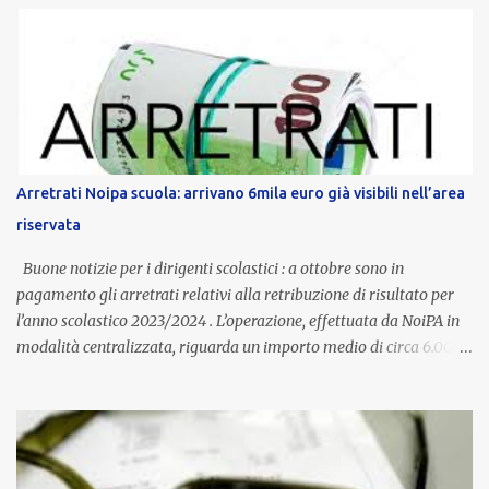
contratto provinciale introduce inoltre un congedo speciale
dedicato alle donne vittime di violenza di genere, in linea con la
normativa nazionale e con l’obiettivo di offrire maggiore tutela e
supporto in situazioni delicate. L’indennità provinciale per i docenti
è un unicum in Italia: si tratta di una misura esclusiva della
Provincia autonoma di Bolzano, che integra in maniera stabile lo
stipendio nazionale grazie alle prerogative garantite
Arretrati Noipa scuola: arrivano 6mila euro già visibili nell’area
dall’autonomia locale. Non è un bonus temporaneo né un
riservata
compenso accessorio, ma una voce strutturale di retribuzione,
aggiornata periodicamente in base al cost...
Buone notizie per i dirigenti scolastici : a ottobre sono in
pagamento gli arretrati relativi alla retribuzione di risultato per
l’anno scolastico 2023/2024 . L’operazione, effettuata da NoiPA in
modalità centralizzata, riguarda un importo medio di circa 6.000
euro lordi , pari a 3.650 euro netti . Le somme risultano già visibili
nell’area riservata della piattaforma, insieme alla mensilità
ordinaria di ottobre . Cos’è la retribuzione di risultato La
retribuzione di risultato rappresenta la parte variabile dello
stipendio dei dirigenti scolastici. Viene corrisposta per valorizzare