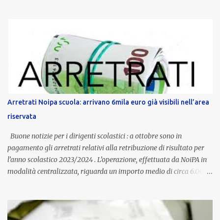
servizio, che per i docenti con un’anzianità compresa tra 9 e 20
anni potranno raggiungere fino a 1.002 euro lordi annui. Il nuovo
contratto provinciale introduce inoltre un congedo speciale
dedicato alle donne vittime di violenza di genere, in linea con la
normativa nazionale e con l’obiettivo di offrire maggiore tutela e
supporto in situazioni delicate. L’indennità provinciale per i docenti
è un unicum in Italia: si tratta di una misura esclusiva della
Provincia autonoma di Bolzano, che integra in maniera stabile lo
stipendio nazionale grazie alle prerogative garantite
Arretrati Noipa scuola: arrivano 6mila euro già visibili nell’area
dall’autonomia locale. Non è un bonus temporaneo né un
riservata
compenso accessorio, ma una voce strutturale di retribuzione,
aggiornata periodicamente in base al cost...
Buone notizie per i dirigenti scolastici : a ottobre sono in
pagamento gli arretrati relativi alla retribuzione di risultato per
l’anno scolastico 2023/2024 . L’operazione, effettuata da NoiPA in
modalità centralizzata, riguarda un importo medio di circa 6.000
euro lordi , pari a 3.650 euro netti . Le somme risultano già visibili
nell’area riservata della piattaforma, insieme alla mensilità
ordinaria di ottobre . Cos’è la retribuzione di risultato La
retribuzione di risultato rappresenta la parte variabile dello