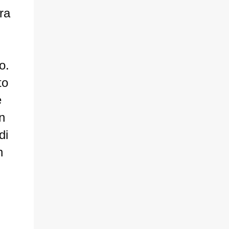
ra
o.
to
e
n
di
n