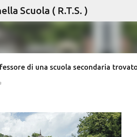
lla Scuola ( R.T.S. )
Passa ai contenuti principali
fessore di una scuola secondaria trovat
3