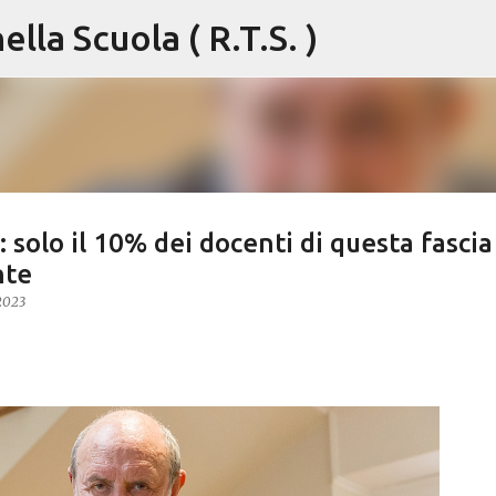
lla Scuola ( R.T.S. )
Passa ai contenuti principali
 solo il 10% dei docenti di questa fascia
nte
2023