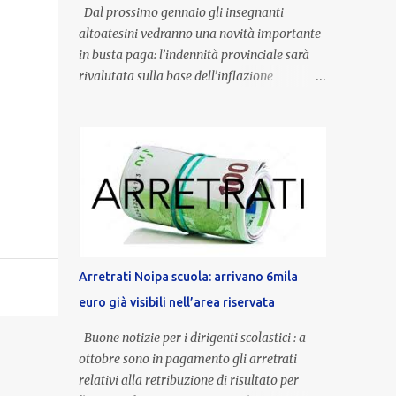
Dal prossimo gennaio gli insegnanti
altoatesini vedranno una novità importante
in busta paga: l’indennità provinciale sarà
rivalutata sulla base dell’inflazione
registrata nel triennio 2022-2024. Una
misura che porterà anche all’aumento delle
indennità di servizio, che per i docenti con
un’anzianità compresa tra 9 e 20 anni
potranno raggiungere fino a 1.002 euro lordi
annui. Il nuovo contratto provinciale
introduce inoltre un congedo speciale
dedicato alle donne vittime di violenza di
genere, in linea con la normativa nazionale e
Arretrati Noipa scuola: arrivano 6mila
con l’obiettivo di offrire maggiore tutela e
euro già visibili nell’area riservata
supporto in situazioni delicate. L’indennità
provinciale per i docenti è un unicum in
Buone notizie per i dirigenti scolastici : a
Italia: si tratta di una misura esclusiva della
ottobre sono in pagamento gli arretrati
Provincia autonoma di Bolzano, che integra
relativi alla retribuzione di risultato per
in maniera stabile lo stipendio nazionale