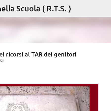
lla Scuola ( R.T.S. )
Passa ai contenuti principali
i ricorsi al TAR dei genitori
024