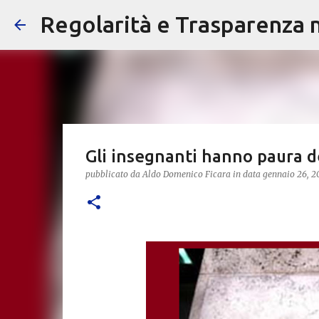
Regolarità e Trasparenza ne
Gli insegnanti hanno paura de
pubblicato da
Aldo Domenico Ficara
in data
gennaio 26, 2