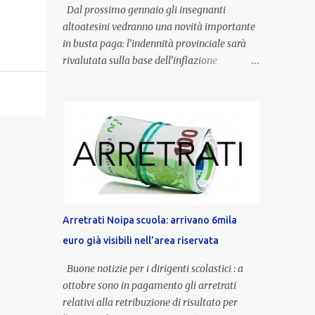
Dal prossimo gennaio gli insegnanti
altoatesini vedranno una novità importante
in busta paga: l’indennità provinciale sarà
rivalutata sulla base dell’inflazione
registrata nel triennio 2022-2024. Una
misura che porterà anche all’aumento delle
indennità di servizio, che per i docenti con
un’anzianità compresa tra 9 e 20 anni
potranno raggiungere fino a 1.002 euro lordi
annui. Il nuovo contratto provinciale
introduce inoltre un congedo speciale
dedicato alle donne vittime di violenza di
genere, in linea con la normativa nazionale e
Arretrati Noipa scuola: arrivano 6mila
con l’obiettivo di offrire maggiore tutela e
euro già visibili nell’area riservata
supporto in situazioni delicate. L’indennità
provinciale per i docenti è un unicum in
Buone notizie per i dirigenti scolastici : a
Italia: si tratta di una misura esclusiva della
ottobre sono in pagamento gli arretrati
Provincia autonoma di Bolzano, che integra
relativi alla retribuzione di risultato per
in maniera stabile lo stipendio nazionale