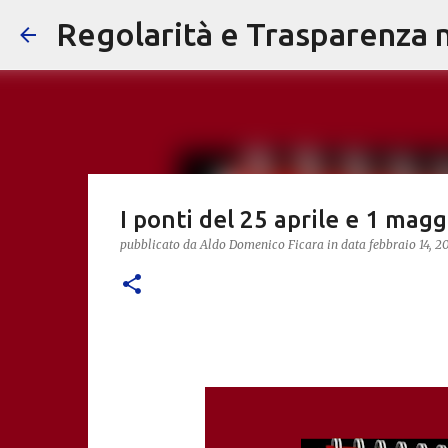
Regolarità e Trasparenza ne
I ponti del 25 aprile e 1 magg
pubblicato da
Aldo Domenico Ficara
in data
febbraio 14, 2