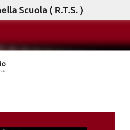
lla Scuola ( R.T.S. )
Passa ai contenuti principali
io
024