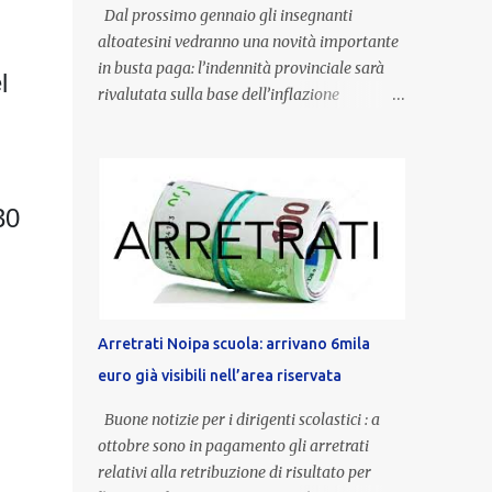
Dal prossimo gennaio gli insegnanti
altoatesini vedranno una novità importante
in busta paga: l’indennità provinciale sarà
l
rivalutata sulla base dell’inflazione
registrata nel triennio 2022-2024. Una
misura che porterà anche all’aumento delle
indennità di servizio, che per i docenti con
un’anzianità compresa tra 9 e 20 anni
30
potranno raggiungere fino a 1.002 euro lordi
annui. Il nuovo contratto provinciale
introduce inoltre un congedo speciale
dedicato alle donne vittime di violenza di
genere, in linea con la normativa nazionale e
Arretrati Noipa scuola: arrivano 6mila
con l’obiettivo di offrire maggiore tutela e
euro già visibili nell’area riservata
supporto in situazioni delicate. L’indennità
provinciale per i docenti è un unicum in
Buone notizie per i dirigenti scolastici : a
Italia: si tratta di una misura esclusiva della
ottobre sono in pagamento gli arretrati
Provincia autonoma di Bolzano, che integra
relativi alla retribuzione di risultato per
in maniera stabile lo stipendio nazionale