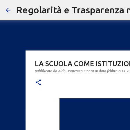
Regolarità e Trasparenza ne
LA SCUOLA COME ISTITUZI
pubblicato da
Aldo Domenico Ficara
in data
febbraio 13, 2