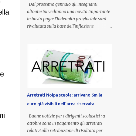
è
Dal prossimo gennaio gli insegnanti
lla
altoatesini vedranno una novità importante
in busta paga: l’indennità provinciale sarà
rivalutata sulla base dell’inflazione
registrata nel triennio 2022-2024. Una
misura che porterà anche all’aumento delle
indennità di servizio, che per i docenti con
un’anzianità compresa tra 9 e 20 anni
potranno raggiungere fino a 1.002 euro lordi
annui. Il nuovo contratto provinciale
ne
introduce inoltre un congedo speciale
dedicato alle donne vittime di violenza di
genere, in linea con la normativa nazionale e
Arretrati Noipa scuola: arrivano 6mila
con l’obiettivo di offrire maggiore tutela e
euro già visibili nell’area riservata
supporto in situazioni delicate. L’indennità
provinciale per i docenti è un unicum in
mi
Buone notizie per i dirigenti scolastici : a
Italia: si tratta di una misura esclusiva della
ottobre sono in pagamento gli arretrati
Provincia autonoma di Bolzano, che integra
relativi alla retribuzione di risultato per
in maniera stabile lo stipendio nazionale