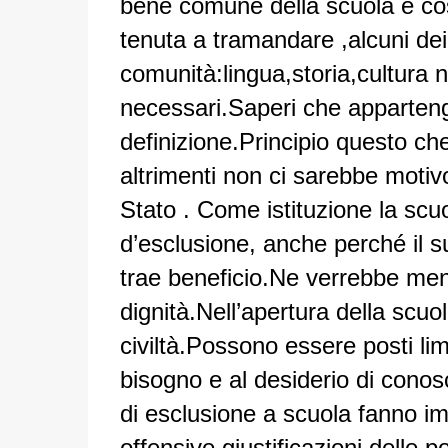
bene comune della scuola è cos
tenuta a tramandare ,alcuni dei
comunità:lingua,storia,cultura n
necessari.Saperi che appartengo
definizione.Principio questo c
altrimenti non ci sarebbe motivo
Stato .
Come istituzione la scu
d’esclusione, anche perché il s
trae beneficio.Ne verrebbe men
dignità.Nell’apertura della scuola
civiltà.Possono essere posti lim
bisogno e al desiderio di conos
di esclusione a scuola fanno i
offensive giustificazioni delle po