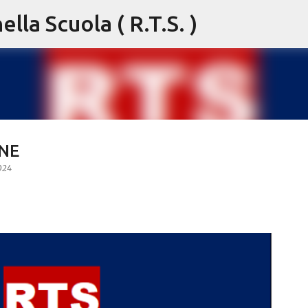
lla Scuola ( R.T.S. )
Passa ai contenuti principali
ONE
024