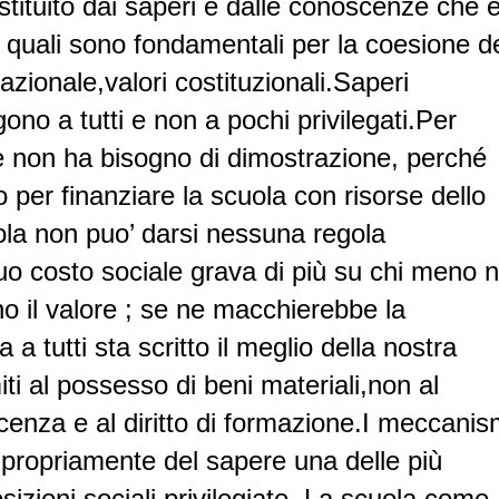
tituito dai saperi e dalle conoscenze che 
 quali sono fondamentali per la coesione de
azionale,valori costituzionali.Saperi
no a tutti e non a pochi privilegati.Per
he non ha bisogno di dimostrazione, perché
 per finanziare la scuola con risorse dello
ola non puo’ darsi nessuna regola
uo costo sociale grava di più su chi meno 
o il valore ; se ne macchierebbe la
 a tutti sta scritto il meglio della nostra
iti al possesso di beni materiali,non al
cenza e al diritto di formazione.I meccanis
mpropriamente del sapere una delle più
sizioni sociali privilegiate.
La scuola come