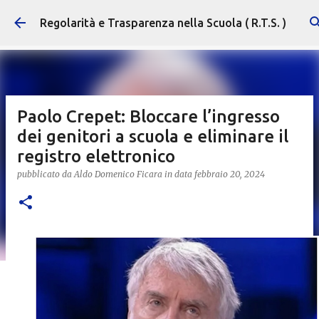
Passa ai contenuti principali
Regolarità e Trasparenza nella Scuola ( R.T.S. )
Paolo Crepet: Bloccare l’ingresso
dei genitori a scuola e eliminare il
registro elettronico
pubblicato da
Aldo Domenico Ficara
in data
febbraio 20, 2024