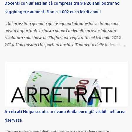
Docenti con un’anzianità compresa tra 9 e 20 anni potranno
raggiungere aumenti fino a 1.002 euro lordi annui
Dal prossimo gennaio gli insegnanti altoatesini vedranno una
novità importante in busta paga: l’indennità provinciale sarà
rivalutata sulla base dell’inflazione registrata nel triennio 2022-
2024. Una misura che porterà anche all’aumento delle indennità di
servizio, che per i docenti con un’anzianità compresa tra 9 e 20
anni potranno raggiungere fino a 1.002 euro lordi annui. Il nuovo
contratto provinciale introduce inoltre un congedo speciale
dedicato alle donne vittime di violenza di genere, in linea con la
normativa nazionale e con l’obiettivo di offrire maggiore tutela e
supporto in situazioni delicate. L’indennità provinciale per i docenti
è un unicum in Italia: si tratta di una misura esclusiva della
Provincia autonoma di Bolzano, che integra in maniera stabile lo
stipendio nazionale grazie alle prerogative garantite
Arretrati Noipa scuola: arrivano 6mila euro già visibili nell’area
dall’autonomia locale. Non è un bonus temporaneo né un
riservata
compenso accessorio, ma una voce strutturale di retribuzione,
aggiornata periodicamente in base al cost...