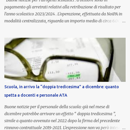
Buone notizie per i dirigenti scolastici : a ottobre sono in
pagamento gli arretrati relativi alla retribuzione di risultato per
l’anno scolastico 2023/2024 . L’operazione, effettuata da NoiPA in
modalità centralizzata, riguarda un importo medio di circa 6.000
euro lordi , pari a 3.650 euro netti . Le somme risultano già visibili
nell’area riservata della piattaforma, insieme alla mensilità
ordinaria di ottobre . Cos’è la retribuzione di risultato La
retribuzione di risultato rappresenta la parte variabile dello
stipendio dei dirigenti scolastici. Viene corrisposta per valorizzare
la qualità dell’attività svolta, la gestione delle risorse e il
raggiungimento degli obiettivi fissati dal Ministero dell’Istruzione
e del Merito (MIM) . Per l’anno scolastico 2023/2024, il MIM ha
completato la procedura di valutazione e trasmesso i dati a NoiPA,
Scuola, in arrivo la “doppia tredicesima” a dicembre: quanto
che ha poi disposto la liquidazione automatica in busta paga . Gli
spetta a docenti e personale ATA
importi e le trattenute L’importo medio lordo riconosciuto è di 6....
Buone notizie per il personale della scuola: già nel mese di
dicembre potrebbe arrivare un effetto “ doppia tredicesima ”,
simile a quanto avvenuto nel 2022 dopo la firma del precedente
rinnovo contrattuale 2019-2021. L’espressione non va però intesa in