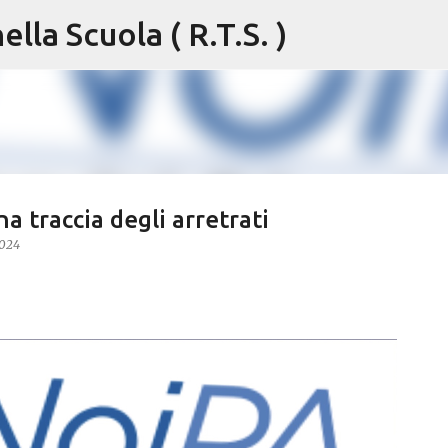
lla Scuola ( R.T.S. )
Passa ai contenuti principali
 traccia degli arretrati
2024