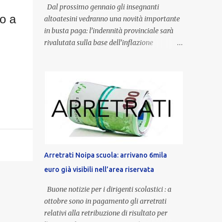
Dal prossimo gennaio gli insegnanti
no a
altoatesini vedranno una novità importante
in busta paga: l’indennità provinciale sarà
rivalutata sulla base dell’inflazione
registrata nel triennio 2022-2024. Una
misura che porterà anche all’aumento delle
indennità di servizio, che per i docenti con
un’anzianità compresa tra 9 e 20 anni
potranno raggiungere fino a 1.002 euro lordi
annui. Il nuovo contratto provinciale
introduce inoltre un congedo speciale
dedicato alle donne vittime di violenza di
genere, in linea con la normativa nazionale e
Arretrati Noipa scuola: arrivano 6mila
con l’obiettivo di offrire maggiore tutela e
euro già visibili nell’area riservata
supporto in situazioni delicate. L’indennità
provinciale per i docenti è un unicum in
Buone notizie per i dirigenti scolastici : a
Italia: si tratta di una misura esclusiva della
ottobre sono in pagamento gli arretrati
Provincia autonoma di Bolzano, che integra
relativi alla retribuzione di risultato per
in maniera stabile lo stipendio nazionale