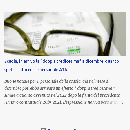
euro lordi , pari a 3.650 euro netti . Le somme risultano già visibili
nell’area riservata della piattaforma, insieme alla mensilità
ordinaria di ottobre . Cos’è la retribuzione di risultato La
retribuzione di risultato rappresenta la parte variabile dello
stipendio dei dirigenti scolastici. Viene corrisposta per valorizzare
la qualità dell’attività svolta, la gestione delle risorse e il
raggiungimento degli obiettivi fissati dal Ministero dell’Istruzione
e del Merito (MIM) . Per l’anno scolastico 2023/2024, il MIM ha
completato la procedura di valutazione e trasmesso i dati a NoiPA,
Scuola, in arrivo la “doppia tredicesima” a dicembre: quanto
che ha poi disposto la liquidazione automatica in busta paga . Gli
spetta a docenti e personale ATA
importi e le trattenute L’importo medio lordo riconosciuto è di 6....
Buone notizie per il personale della scuola: già nel mese di
dicembre potrebbe arrivare un effetto “ doppia tredicesima ”,
simile a quanto avvenuto nel 2022 dopo la firma del precedente
rinnovo contrattuale 2019-2021. L’espressione non va però intesa in
senso letterale: non si tratta di due mensilità piene , ma di una
tredicesima regolare a cui si sommeranno gli arretrati contrattuali
dovuti al nuovo accordo per il comparto scuola . In pratica,
un’integrazione straordinaria che, pur non raggiungendo l’importo