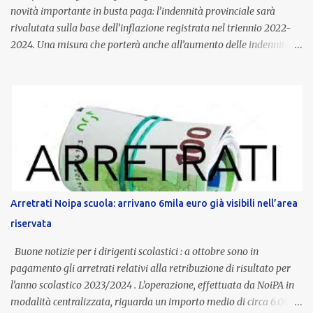
novità importante in busta paga: l’indennità provinciale sarà
rivalutata sulla base dell’inflazione registrata nel triennio 2022-
2024. Una misura che porterà anche all’aumento delle indennità di
servizio, che per i docenti con un’anzianità compresa tra 9 e 20
anni potranno raggiungere fino a 1.002 euro lordi annui. Il nuovo
contratto provinciale introduce inoltre un congedo speciale
dedicato alle donne vittime di violenza di genere, in linea con la
normativa nazionale e con l’obiettivo di offrire maggiore tutela e
supporto in situazioni delicate. L’indennità provinciale per i docenti
è un unicum in Italia: si tratta di una misura esclusiva della
Provincia autonoma di Bolzano, che integra in maniera stabile lo
stipendio nazionale grazie alle prerogative garantite
Arretrati Noipa scuola: arrivano 6mila euro già visibili nell’area
dall’autonomia locale. Non è un bonus temporaneo né un
riservata
compenso accessorio, ma una voce strutturale di retribuzione,
aggiornata periodicamente in base al cost...
Buone notizie per i dirigenti scolastici : a ottobre sono in
pagamento gli arretrati relativi alla retribuzione di risultato per
l’anno scolastico 2023/2024 . L’operazione, effettuata da NoiPA in
modalità centralizzata, riguarda un importo medio di circa 6.000