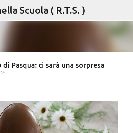
lla Scuola ( R.T.S. )
Passa ai contenuti principali
 di Pasqua: ci sarà una sorpresa
024