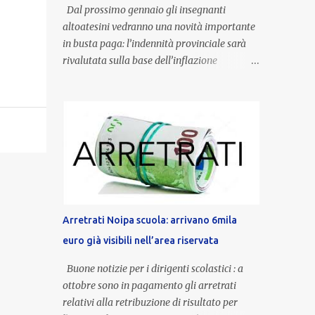
Dal prossimo gennaio gli insegnanti
altoatesini vedranno una novità importante
in busta paga: l’indennità provinciale sarà
rivalutata sulla base dell’inflazione
registrata nel triennio 2022-2024. Una
misura che porterà anche all’aumento delle
indennità di servizio, che per i docenti con
un’anzianità compresa tra 9 e 20 anni
potranno raggiungere fino a 1.002 euro lordi
annui. Il nuovo contratto provinciale
introduce inoltre un congedo speciale
dedicato alle donne vittime di violenza di
genere, in linea con la normativa nazionale e
Arretrati Noipa scuola: arrivano 6mila
con l’obiettivo di offrire maggiore tutela e
euro già visibili nell’area riservata
supporto in situazioni delicate. L’indennità
provinciale per i docenti è un unicum in
Buone notizie per i dirigenti scolastici : a
Italia: si tratta di una misura esclusiva della
ottobre sono in pagamento gli arretrati
Provincia autonoma di Bolzano, che integra
relativi alla retribuzione di risultato per
in maniera stabile lo stipendio nazionale