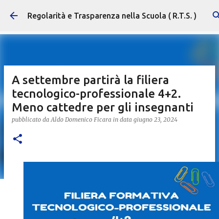
Passa ai contenuti principali
Regolarità e Trasparenza nella Scuola ( R.T.S. )
A settembre partirà la filiera
tecnologico-professionale 4+2.
Meno cattedre per gli insegnanti
pubblicato da
Aldo Domenico Ficara
in data
giugno 23, 2024