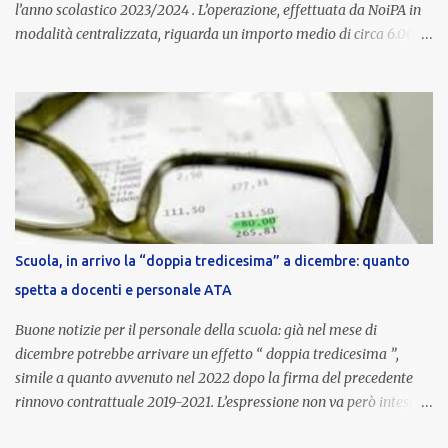
l’anno scolastico 2023/2024 . L’operazione, effettuata da NoiPA in
modalità centralizzata, riguarda un importo medio di circa 6.000
euro lordi , pari a 3.650 euro netti . Le somme risultano già visibili
nell’area riservata della piattaforma, insieme alla mensilità
ordinaria di ottobre . Cos’è la retribuzione di risultato La
retribuzione di risultato rappresenta la parte variabile dello
stipendio dei dirigenti scolastici. Viene corrisposta per valorizzare
la qualità dell’attività svolta, la gestione delle risorse e il
raggiungimento degli obiettivi fissati dal Ministero dell’Istruzione
e del Merito (MIM) . Per l’anno scolastico 2023/2024, il MIM ha
completato la procedura di valutazione e trasmesso i dati a NoiPA,
Scuola, in arrivo la “doppia tredicesima” a dicembre: quanto
che ha poi disposto la liquidazione automatica in busta paga . Gli
spetta a docenti e personale ATA
importi e le trattenute L’importo medio lordo riconosciuto è di 6....
Buone notizie per il personale della scuola: già nel mese di
dicembre potrebbe arrivare un effetto “ doppia tredicesima ”,
simile a quanto avvenuto nel 2022 dopo la firma del precedente
rinnovo contrattuale 2019-2021. L’espressione non va però intesa in
senso letterale: non si tratta di due mensilità piene , ma di una