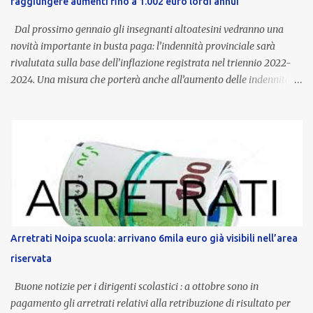
raggiungere aumenti fino a 1.002 euro lordi annui
Dal prossimo gennaio gli insegnanti altoatesini vedranno una
novità importante in busta paga: l’indennità provinciale sarà
rivalutata sulla base dell’inflazione registrata nel triennio 2022-
2024. Una misura che porterà anche all’aumento delle indennità di
servizio, che per i docenti con un’anzianità compresa tra 9 e 20
anni potranno raggiungere fino a 1.002 euro lordi annui. Il nuovo
contratto provinciale introduce inoltre un congedo speciale
dedicato alle donne vittime di violenza di genere, in linea con la
normativa nazionale e con l’obiettivo di offrire maggiore tutela e
supporto in situazioni delicate. L’indennità provinciale per i docenti
è un unicum in Italia: si tratta di una misura esclusiva della
Provincia autonoma di Bolzano, che integra in maniera stabile lo
stipendio nazionale grazie alle prerogative garantite
Arretrati Noipa scuola: arrivano 6mila euro già visibili nell’area
dall’autonomia locale. Non è un bonus temporaneo né un
riservata
compenso accessorio, ma una voce strutturale di retribuzione,
aggiornata periodicamente in base al cost...
Buone notizie per i dirigenti scolastici : a ottobre sono in
pagamento gli arretrati relativi alla retribuzione di risultato per