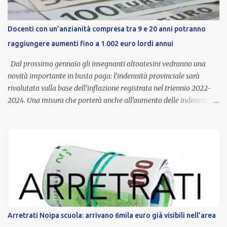
Docenti con un’anzianità compresa tra 9 e 20 anni potranno
raggiungere aumenti fino a 1.002 euro lordi annui
Dal prossimo gennaio gli insegnanti altoatesini vedranno una
novità importante in busta paga: l’indennità provinciale sarà
rivalutata sulla base dell’inflazione registrata nel triennio 2022-
2024. Una misura che porterà anche all’aumento delle indennità di
servizio, che per i docenti con un’anzianità compresa tra 9 e 20
anni potranno raggiungere fino a 1.002 euro lordi annui. Il nuovo
contratto provinciale introduce inoltre un congedo speciale
dedicato alle donne vittime di violenza di genere, in linea con la
normativa nazionale e con l’obiettivo di offrire maggiore tutela e
supporto in situazioni delicate. L’indennità provinciale per i docenti
è un unicum in Italia: si tratta di una misura esclusiva della
Provincia autonoma di Bolzano, che integra in maniera stabile lo
stipendio nazionale grazie alle prerogative garantite
Arretrati Noipa scuola: arrivano 6mila euro già visibili nell’area
dall’autonomia locale. Non è un bonus temporaneo né un