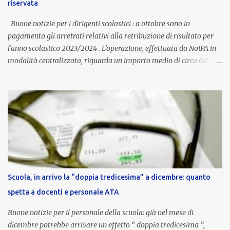
riservata
compenso accessorio, ma una voce strutturale di retribuzione,
aggiornata periodicamente in base al cost...
Buone notizie per i dirigenti scolastici : a ottobre sono in
pagamento gli arretrati relativi alla retribuzione di risultato per
l’anno scolastico 2023/2024 . L’operazione, effettuata da NoiPA in
modalità centralizzata, riguarda un importo medio di circa 6.000
euro lordi , pari a 3.650 euro netti . Le somme risultano già visibili
nell’area riservata della piattaforma, insieme alla mensilità
ordinaria di ottobre . Cos’è la retribuzione di risultato La
retribuzione di risultato rappresenta la parte variabile dello
stipendio dei dirigenti scolastici. Viene corrisposta per valorizzare
la qualità dell’attività svolta, la gestione delle risorse e il
raggiungimento degli obiettivi fissati dal Ministero dell’Istruzione
e del Merito (MIM) . Per l’anno scolastico 2023/2024, il MIM ha
completato la procedura di valutazione e trasmesso i dati a NoiPA,
Scuola, in arrivo la “doppia tredicesima” a dicembre: quanto
che ha poi disposto la liquidazione automatica in busta paga . Gli
spetta a docenti e personale ATA
importi e le trattenute L’importo medio lordo riconosciuto è di 6....
Buone notizie per il personale della scuola: già nel mese di
dicembre potrebbe arrivare un effetto “ doppia tredicesima ”,