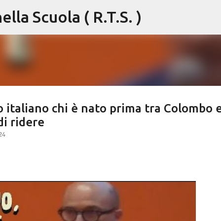
lla Scuola ( R.T.S. )
Passa ai contenuti principali
o italiano chi è nato prima tra Colombo 
di ridere
24