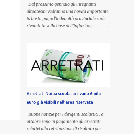
Dal prossimo gennaio gli insegnanti
altoatesini vedranno una novità importante
in busta paga: l’indennità provinciale sarà
rivalutata sulla base dell’inflazione
registrata nel triennio 2022-2024. Una
misura che porterà anche all’aumento delle
indennità di servizio, che per i docenti con
un’anzianità compresa tra 9 e 20 anni
potranno raggiungere fino a 1.002 euro lordi
annui. Il nuovo contratto provinciale
introduce inoltre un congedo speciale
dedicato alle donne vittime di violenza di
genere, in linea con la normativa nazionale e
Arretrati Noipa scuola: arrivano 6mila
con l’obiettivo di offrire maggiore tutela e
euro già visibili nell’area riservata
supporto in situazioni delicate. L’indennità
provinciale per i docenti è un unicum in
Buone notizie per i dirigenti scolastici : a
Italia: si tratta di una misura esclusiva della
ottobre sono in pagamento gli arretrati
Provincia autonoma di Bolzano, che integra
relativi alla retribuzione di risultato per
in maniera stabile lo stipendio nazionale