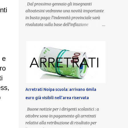
Dal prossimo gennaio gli insegnanti
nti
altoatesini vedranno una novità importante
in busta paga: l’indennità provinciale sarà
rivalutata sulla base dell’inflazione
registrata nel triennio 2022-2024. Una
misura che porterà anche all’aumento delle
indennità di servizio, che per i docenti con
un’anzianità compresa tra 9 e 20 anni
 e
potranno raggiungere fino a 1.002 euro lordi
annui. Il nuovo contratto provinciale
ro
introduce inoltre un congedo speciale
i
dedicato alle donne vittime di violenza di
ess,
genere, in linea con la normativa nazionale e
Arretrati Noipa scuola: arrivano 6mila
con l’obiettivo di offrire maggiore tutela e
o
euro già visibili nell’area riservata
supporto in situazioni delicate. L’indennità
provinciale per i docenti è un unicum in
Buone notizie per i dirigenti scolastici : a
Italia: si tratta di una misura esclusiva della
ottobre sono in pagamento gli arretrati
Provincia autonoma di Bolzano, che integra
relativi alla retribuzione di risultato per
in maniera stabile lo stipendio nazionale