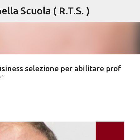
lla Scuola ( R.T.S. )
Passa ai contenuti principali
usiness selezione per abilitare prof
24