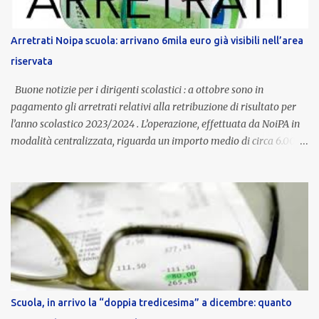
Provincia autonoma di Bolzano, che integra in maniera stabile lo
stipendio nazionale grazie alle prerogative garantite
Arretrati Noipa scuola: arrivano 6mila euro già visibili nell’area
dall’autonomia locale. Non è un bonus temporaneo né un
riservata
compenso accessorio, ma una voce strutturale di retribuzione,
aggiornata periodicamente in base al cost...
Buone notizie per i dirigenti scolastici : a ottobre sono in
pagamento gli arretrati relativi alla retribuzione di risultato per
l’anno scolastico 2023/2024 . L’operazione, effettuata da NoiPA in
modalità centralizzata, riguarda un importo medio di circa 6.000
euro lordi , pari a 3.650 euro netti . Le somme risultano già visibili
nell’area riservata della piattaforma, insieme alla mensilità
ordinaria di ottobre . Cos’è la retribuzione di risultato La
retribuzione di risultato rappresenta la parte variabile dello
stipendio dei dirigenti scolastici. Viene corrisposta per valorizzare
la qualità dell’attività svolta, la gestione delle risorse e il
raggiungimento degli obiettivi fissati dal Ministero dell’Istruzione
e del Merito (MIM) . Per l’anno scolastico 2023/2024, il MIM ha
completato la procedura di valutazione e trasmesso i dati a NoiPA,
Scuola, in arrivo la “doppia tredicesima” a dicembre: quanto
che ha poi disposto la liquidazione automatica in busta paga . Gli