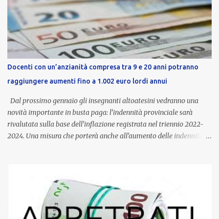
Docenti con un’anzianità compresa tra 9 e 20 anni potranno
raggiungere aumenti fino a 1.002 euro lordi annui
Dal prossimo gennaio gli insegnanti altoatesini vedranno una
novità importante in busta paga: l’indennità provinciale sarà
rivalutata sulla base dell’inflazione registrata nel triennio 2022-
2024. Una misura che porterà anche all’aumento delle indennità di
servizio, che per i docenti con un’anzianità compresa tra 9 e 20
anni potranno raggiungere fino a 1.002 euro lordi annui. Il nuovo
contratto provinciale introduce inoltre un congedo speciale
dedicato alle donne vittime di violenza di genere, in linea con la
normativa nazionale e con l’obiettivo di offrire maggiore tutela e
supporto in situazioni delicate. L’indennità provinciale per i docenti
è un unicum in Italia: si tratta di una misura esclusiva della