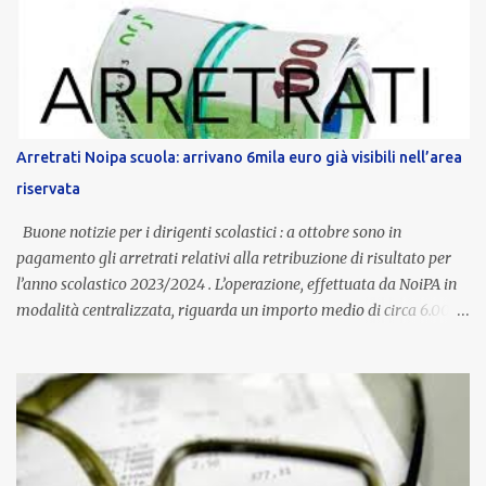
dedicato alle donne vittime di violenza di genere, in linea con la
normativa nazionale e con l’obiettivo di offrire maggiore tutela e
supporto in situazioni delicate. L’indennità provinciale per i docenti
è un unicum in Italia: si tratta di una misura esclusiva della
Provincia autonoma di Bolzano, che integra in maniera stabile lo
stipendio nazionale grazie alle prerogative garantite
Arretrati Noipa scuola: arrivano 6mila euro già visibili nell’area
dall’autonomia locale. Non è un bonus temporaneo né un
riservata
compenso accessorio, ma una voce strutturale di retribuzione,
aggiornata periodicamente in base al cost...
Buone notizie per i dirigenti scolastici : a ottobre sono in
pagamento gli arretrati relativi alla retribuzione di risultato per
l’anno scolastico 2023/2024 . L’operazione, effettuata da NoiPA in
modalità centralizzata, riguarda un importo medio di circa 6.000
euro lordi , pari a 3.650 euro netti . Le somme risultano già visibili
nell’area riservata della piattaforma, insieme alla mensilità
ordinaria di ottobre . Cos’è la retribuzione di risultato La
retribuzione di risultato rappresenta la parte variabile dello
stipendio dei dirigenti scolastici. Viene corrisposta per valorizzare
la qualità dell’attività svolta, la gestione delle risorse e il