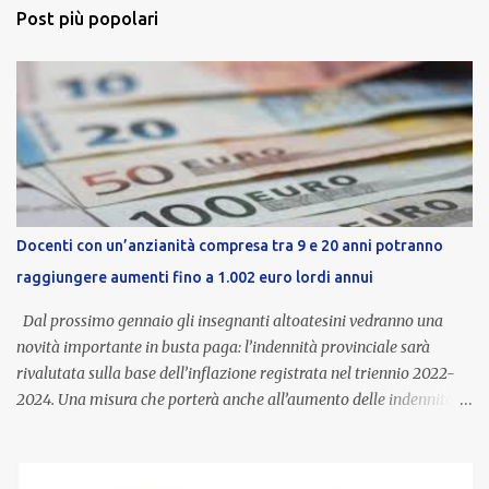
Post più popolari
Docenti con un’anzianità compresa tra 9 e 20 anni potranno
raggiungere aumenti fino a 1.002 euro lordi annui
Dal prossimo gennaio gli insegnanti altoatesini vedranno una
novità importante in busta paga: l’indennità provinciale sarà
rivalutata sulla base dell’inflazione registrata nel triennio 2022-
2024. Una misura che porterà anche all’aumento delle indennità di
servizio, che per i docenti con un’anzianità compresa tra 9 e 20
anni potranno raggiungere fino a 1.002 euro lordi annui. Il nuovo
contratto provinciale introduce inoltre un congedo speciale