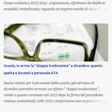
l’anno scolastico 2023/2024 . L’operazione, effettuata da NoiPA in
modalità centralizzata, riguarda un importo medio di circa 6.000
euro lordi , pari a 3.650 euro netti . Le somme risultano già visibili
nell’area riservata della piattaforma, insieme alla mensilità
ordinaria di ottobre . Cos’è la retribuzione di risultato La
retribuzione di risultato rappresenta la parte variabile dello
stipendio dei dirigenti scolastici. Viene corrisposta per valorizzare
la qualità dell’attività svolta, la gestione delle risorse e il
raggiungimento degli obiettivi fissati dal Ministero dell’Istruzione
e del Merito (MIM) . Per l’anno scolastico 2023/2024, il MIM ha
completato la procedura di valutazione e trasmesso i dati a NoiPA,
Scuola, in arrivo la “doppia tredicesima” a dicembre: quanto
che ha poi disposto la liquidazione automatica in busta paga . Gli
spetta a docenti e personale ATA
importi e le trattenute L’importo medio lordo riconosciuto è di 6....
Buone notizie per il personale della scuola: già nel mese di
dicembre potrebbe arrivare un effetto “ doppia tredicesima ”,
simile a quanto avvenuto nel 2022 dopo la firma del precedente
rinnovo contrattuale 2019-2021. L’espressione non va però intesa in
senso letterale: non si tratta di due mensilità piene , ma di una