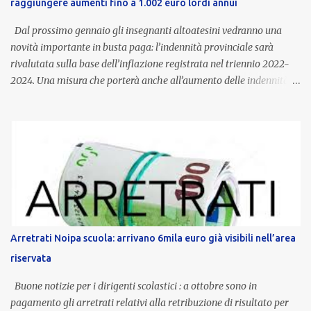
raggiungere aumenti fino a 1.002 euro lordi annui
Dal prossimo gennaio gli insegnanti altoatesini vedranno una
novità importante in busta paga: l’indennità provinciale sarà
rivalutata sulla base dell’inflazione registrata nel triennio 2022-
2024. Una misura che porterà anche all’aumento delle indennità di
servizio, che per i docenti con un’anzianità compresa tra 9 e 20
anni potranno raggiungere fino a 1.002 euro lordi annui. Il nuovo
contratto provinciale introduce inoltre un congedo speciale
dedicato alle donne vittime di violenza di genere, in linea con la
normativa nazionale e con l’obiettivo di offrire maggiore tutela e
supporto in situazioni delicate. L’indennità provinciale per i docenti
è un unicum in Italia: si tratta di una misura esclusiva della
Provincia autonoma di Bolzano, che integra in maniera stabile lo
stipendio nazionale grazie alle prerogative garantite
Arretrati Noipa scuola: arrivano 6mila euro già visibili nell’area
dall’autonomia locale. Non è un bonus temporaneo né un
riservata
compenso accessorio, ma una voce strutturale di retribuzione,
aggiornata periodicamente in base al cost...
Buone notizie per i dirigenti scolastici : a ottobre sono in
pagamento gli arretrati relativi alla retribuzione di risultato per