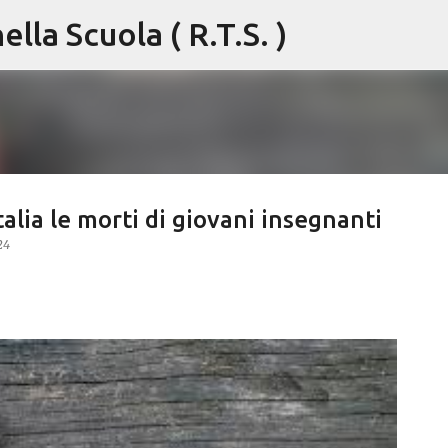
lla Scuola ( R.T.S. )
Passa ai contenuti principali
alia le morti di giovani insegnanti
24