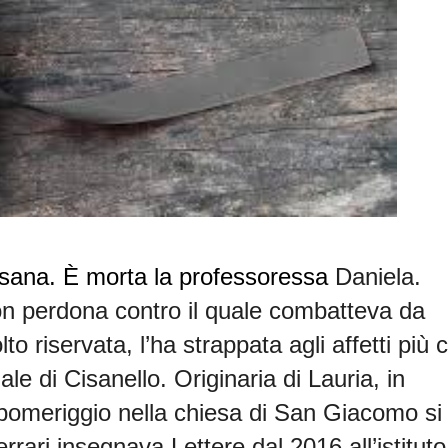
isana. È morta la professoressa
Daniela
.
n perdona contro il quale combatteva da
 riservata, l’ha strappata agli affetti più c
le di Cisanello. Originaria di Lauria, in
 pomeriggio nella chiesa di San Giacomo si
Ferrari insegnava Lettere dal 2016 all
’istituto