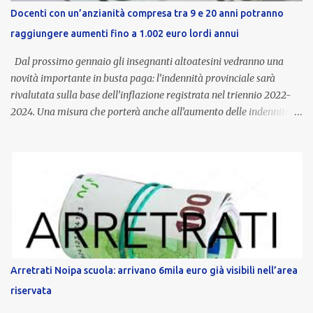
Docenti con un’anzianità compresa tra 9 e 20 anni potranno
raggiungere aumenti fino a 1.002 euro lordi annui
Dal prossimo gennaio gli insegnanti altoatesini vedranno una
novità importante in busta paga: l’indennità provinciale sarà
rivalutata sulla base dell’inflazione registrata nel triennio 2022-
2024. Una misura che porterà anche all’aumento delle indennità di
servizio, che per i docenti con un’anzianità compresa tra 9 e 20
anni potranno raggiungere fino a 1.002 euro lordi annui. Il nuovo
contratto provinciale introduce inoltre un congedo speciale
dedicato alle donne vittime di violenza di genere, in linea con la
normativa nazionale e con l’obiettivo di offrire maggiore tutela e
supporto in situazioni delicate. L’indennità provinciale per i docenti
è un unicum in Italia: si tratta di una misura esclusiva della
Provincia autonoma di Bolzano, che integra in maniera stabile lo
stipendio nazionale grazie alle prerogative garantite
Arretrati Noipa scuola: arrivano 6mila euro già visibili nell’area
dall’autonomia locale. Non è un bonus temporaneo né un
riservata
compenso accessorio, ma una voce strutturale di retribuzione,
aggiornata periodicamente in base al cost...