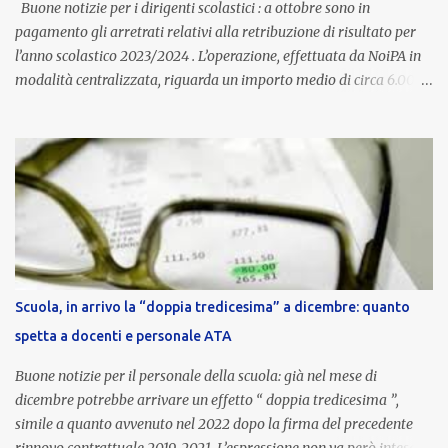
Buone notizie per i dirigenti scolastici : a ottobre sono in
pagamento gli arretrati relativi alla retribuzione di risultato per
l’anno scolastico 2023/2024 . L’operazione, effettuata da NoiPA in
modalità centralizzata, riguarda un importo medio di circa 6.000
euro lordi , pari a 3.650 euro netti . Le somme risultano già visibili
nell’area riservata della piattaforma, insieme alla mensilità
ordinaria di ottobre . Cos’è la retribuzione di risultato La
retribuzione di risultato rappresenta la parte variabile dello
stipendio dei dirigenti scolastici. Viene corrisposta per valorizzare
la qualità dell’attività svolta, la gestione delle risorse e il
raggiungimento degli obiettivi fissati dal Ministero dell’Istruzione
e del Merito (MIM) . Per l’anno scolastico 2023/2024, il MIM ha
completato la procedura di valutazione e trasmesso i dati a NoiPA,
Scuola, in arrivo la “doppia tredicesima” a dicembre: quanto
che ha poi disposto la liquidazione automatica in busta paga . Gli
spetta a docenti e personale ATA
importi e le trattenute L’importo medio lordo riconosciuto è di 6....
Buone notizie per il personale della scuola: già nel mese di
dicembre potrebbe arrivare un effetto “ doppia tredicesima ”,
simile a quanto avvenuto nel 2022 dopo la firma del precedente
rinnovo contrattuale 2019-2021. L’espressione non va però intesa in