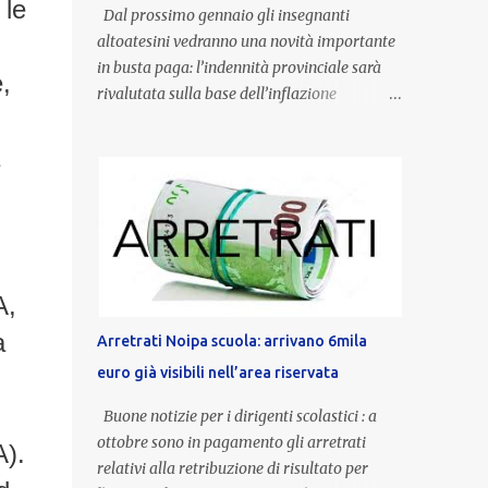
 le
Dal prossimo gennaio gli insegnanti
altoatesini vedranno una novità importante
in busta paga: l’indennità provinciale sarà
,
rivalutata sulla base dell’inflazione
registrata nel triennio 2022-2024. Una
misura che porterà anche all’aumento delle
indennità di servizio, che per i docenti con
un’anzianità compresa tra 9 e 20 anni
potranno raggiungere fino a 1.002 euro lordi
annui. Il nuovo contratto provinciale
introduce inoltre un congedo speciale
A,
dedicato alle donne vittime di violenza di
genere, in linea con la normativa nazionale e
a
Arretrati Noipa scuola: arrivano 6mila
con l’obiettivo di offrire maggiore tutela e
euro già visibili nell’area riservata
supporto in situazioni delicate. L’indennità
provinciale per i docenti è un unicum in
Buone notizie per i dirigenti scolastici : a
Italia: si tratta di una misura esclusiva della
ottobre sono in pagamento gli arretrati
A).
Provincia autonoma di Bolzano, che integra
relativi alla retribuzione di risultato per
in maniera stabile lo stipendio nazionale