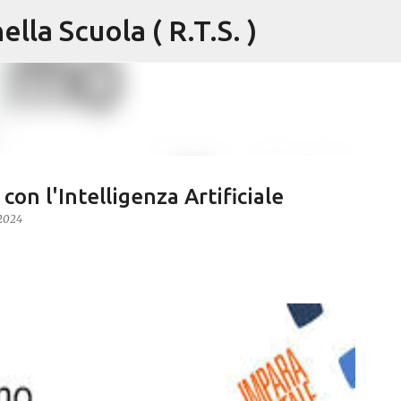
lla Scuola ( R.T.S. )
Passa ai contenuti principali
on l'Intelligenza Artificiale
 2024