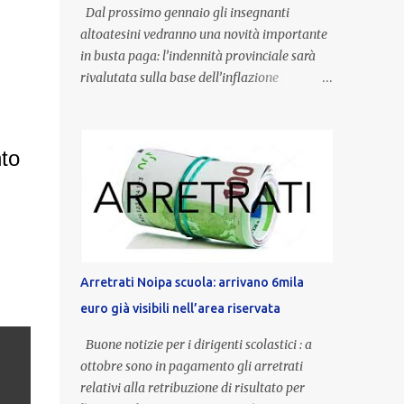
Dal prossimo gennaio gli insegnanti
altoatesini vedranno una novità importante
in busta paga: l’indennità provinciale sarà
rivalutata sulla base dell’inflazione
registrata nel triennio 2022-2024. Una
misura che porterà anche all’aumento delle
indennità di servizio, che per i docenti con
nto
un’anzianità compresa tra 9 e 20 anni
potranno raggiungere fino a 1.002 euro lordi
annui. Il nuovo contratto provinciale
introduce inoltre un congedo speciale
dedicato alle donne vittime di violenza di
genere, in linea con la normativa nazionale e
Arretrati Noipa scuola: arrivano 6mila
con l’obiettivo di offrire maggiore tutela e
euro già visibili nell’area riservata
supporto in situazioni delicate. L’indennità
provinciale per i docenti è un unicum in
Buone notizie per i dirigenti scolastici : a
Italia: si tratta di una misura esclusiva della
ottobre sono in pagamento gli arretrati
Provincia autonoma di Bolzano, che integra
relativi alla retribuzione di risultato per
in maniera stabile lo stipendio nazionale