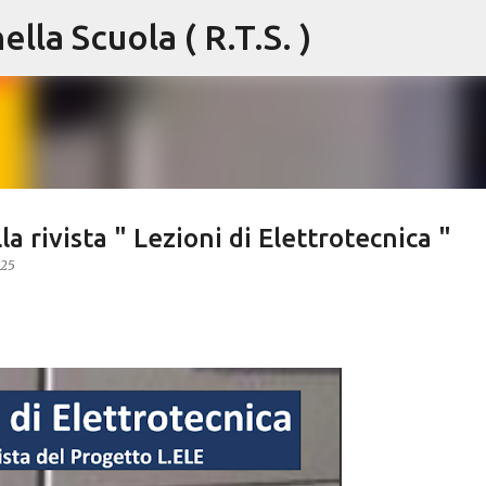
lla Scuola ( R.T.S. )
Passa ai contenuti principali
 rivista " Lezioni di Elettrotecnica "
025