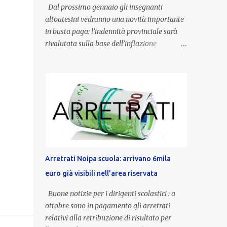
Dal prossimo gennaio gli insegnanti
altoatesini vedranno una novità importante
in busta paga: l’indennità provinciale sarà
rivalutata sulla base dell’inflazione
registrata nel triennio 2022-2024. Una
misura che porterà anche all’aumento delle
indennità di servizio, che per i docenti con
un’anzianità compresa tra 9 e 20 anni
potranno raggiungere fino a 1.002 euro lordi
annui. Il nuovo contratto provinciale
introduce inoltre un congedo speciale
dedicato alle donne vittime di violenza di
genere, in linea con la normativa nazionale e
Arretrati Noipa scuola: arrivano 6mila
con l’obiettivo di offrire maggiore tutela e
euro già visibili nell’area riservata
supporto in situazioni delicate. L’indennità
provinciale per i docenti è un unicum in
Buone notizie per i dirigenti scolastici : a
Italia: si tratta di una misura esclusiva della
ottobre sono in pagamento gli arretrati
Provincia autonoma di Bolzano, che integra
relativi alla retribuzione di risultato per
in maniera stabile lo stipendio nazionale