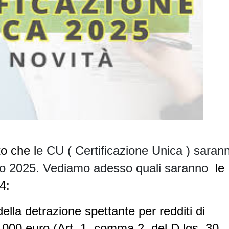
o che l
e CU ( Certificazione Unica ) saran
arzo 2025. Vediamo adesso quali saranno
l
e
4:
della
detrazione spettante per redditi di
5.000 euro
(Art. 1, comma 2, del D.lgs. 30