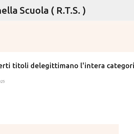
lla Scuola ( R.T.S. )
Passa ai contenuti principali
rti titoli delegittimano l'intera categor
025