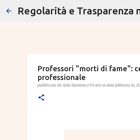
Regolarità e Trasparenza ne
Professori "morti di fame": ce
professionale
pubblicato da
Aldo Domenico Ficara
in data
febbraio 14, 2