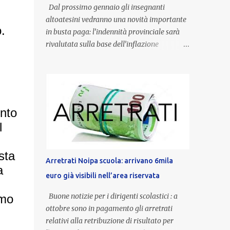
Dal prossimo gennaio gli insegnanti
altoatesini vedranno una novità importante
o.
in busta paga: l’indennità provinciale sarà
rivalutata sulla base dell’inflazione
registrata nel triennio 2022-2024. Una
misura che porterà anche all’aumento delle
indennità di servizio, che per i docenti con
un’anzianità compresa tra 9 e 20 anni
potranno raggiungere fino a 1.002 euro lordi
onto
annui. Il nuovo contratto provinciale
l
introduce inoltre un congedo speciale
dedicato alle donne vittime di violenza di
sta
genere, in linea con la normativa nazionale e
Arretrati Noipa scuola: arrivano 6mila
con l’obiettivo di offrire maggiore tutela e
a
euro già visibili nell’area riservata
supporto in situazioni delicate. L’indennità
provinciale per i docenti è un unicum in
Buone notizie per i dirigenti scolastici : a
imo
Italia: si tratta di una misura esclusiva della
ottobre sono in pagamento gli arretrati
Provincia autonoma di Bolzano, che integra
relativi alla retribuzione di risultato per
in maniera stabile lo stipendio nazionale