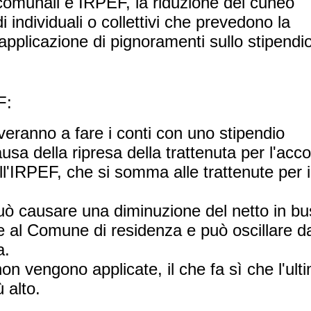
i comunali e IRPEF, la riduzione del cuneo
di individuali o collettivi che prevedono la
l'applicazione di pignoramenti sullo stipendi
F:
roveranno a fare i conti con uno stipendio
sa della ripresa della trattenuta per l'acc
ll'IRPEF, che si somma alle trattenute per i
uò causare una diminuzione del netto in bu
se al Comune di residenza e può oscillare d
a.
non vengono applicate, il che fa sì che l'ult
ù alto.