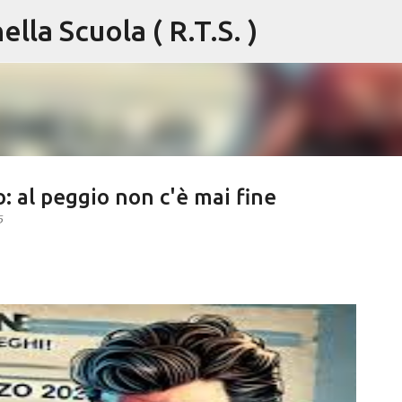
lla Scuola ( R.T.S. )
Passa ai contenuti principali
o: al peggio non c'è mai fine
5