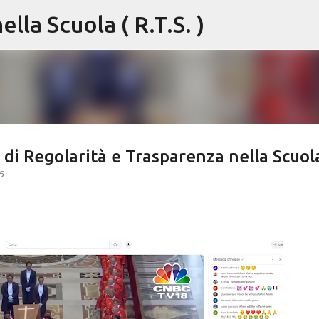
lla Scuola ( R.T.S. )
Passa ai contenuti principali
o di Regolarità e Trasparenza nella Scuol
5