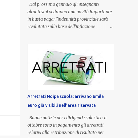
Dal prossimo gennaio gli insegnanti
altoatesini vedranno una novità importante
in busta paga: l’indennità provinciale sarà
rivalutata sulla base dell’inflazione
registrata nel triennio 2022-2024. Una
misura che porterà anche all’aumento delle
indennità di servizio, che per i docenti con
un’anzianità compresa tra 9 e 20 anni
potranno raggiungere fino a 1.002 euro lordi
annui. Il nuovo contratto provinciale
introduce inoltre un congedo speciale
dedicato alle donne vittime di violenza di
genere, in linea con la normativa nazionale e
Arretrati Noipa scuola: arrivano 6mila
con l’obiettivo di offrire maggiore tutela e
euro già visibili nell’area riservata
supporto in situazioni delicate. L’indennità
provinciale per i docenti è un unicum in
Buone notizie per i dirigenti scolastici : a
Italia: si tratta di una misura esclusiva della
ottobre sono in pagamento gli arretrati
Provincia autonoma di Bolzano, che integra
relativi alla retribuzione di risultato per
in maniera stabile lo stipendio nazionale