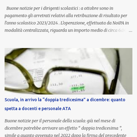
aggiornata periodicamente in base al cost...
Buone notizie per i dirigenti scolastici : a ottobre sono in
pagamento gli arretrati relativi alla retribuzione di risultato per
l’anno scolastico 2023/2024 . L’operazione, effettuata da NoiPA in
modalità centralizzata, riguarda un importo medio di circa 6.000
euro lordi , pari a 3.650 euro netti . Le somme risultano già visibili
nell’area riservata della piattaforma, insieme alla mensilità
ordinaria di ottobre . Cos’è la retribuzione di risultato La
retribuzione di risultato rappresenta la parte variabile dello
stipendio dei dirigenti scolastici. Viene corrisposta per valorizzare
la qualità dell’attività svolta, la gestione delle risorse e il
raggiungimento degli obiettivi fissati dal Ministero dell’Istruzione
e del Merito (MIM) . Per l’anno scolastico 2023/2024, il MIM ha
completato la procedura di valutazione e trasmesso i dati a NoiPA,
Scuola, in arrivo la “doppia tredicesima” a dicembre: quanto
che ha poi disposto la liquidazione automatica in busta paga . Gli
spetta a docenti e personale ATA
importi e le trattenute L’importo medio lordo riconosciuto è di 6....
Buone notizie per il personale della scuola: già nel mese di
dicembre potrebbe arrivare un effetto “ doppia tredicesima ”,
simile a quanto avvenuto nel 2022 dopo la firma del precedente