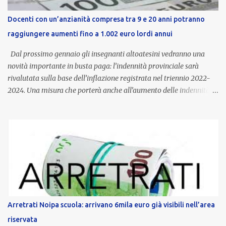
Docenti con un’anzianità compresa tra 9 e 20 anni potranno
raggiungere aumenti fino a 1.002 euro lordi annui
Dal prossimo gennaio gli insegnanti altoatesini vedranno una
novità importante in busta paga: l’indennità provinciale sarà
rivalutata sulla base dell’inflazione registrata nel triennio 2022-
2024. Una misura che porterà anche all’aumento delle indennità di
servizio, che per i docenti con un’anzianità compresa tra 9 e 20
anni potranno raggiungere fino a 1.002 euro lordi annui. Il nuovo
contratto provinciale introduce inoltre un congedo speciale
dedicato alle donne vittime di violenza di genere, in linea con la
normativa nazionale e con l’obiettivo di offrire maggiore tutela e
supporto in situazioni delicate. L’indennità provinciale per i docenti
è un unicum in Italia: si tratta di una misura esclusiva della
Provincia autonoma di Bolzano, che integra in maniera stabile lo
stipendio nazionale grazie alle prerogative garantite
Arretrati Noipa scuola: arrivano 6mila euro già visibili nell’area
dall’autonomia locale. Non è un bonus temporaneo né un
riservata
compenso accessorio, ma una voce strutturale di retribuzione,