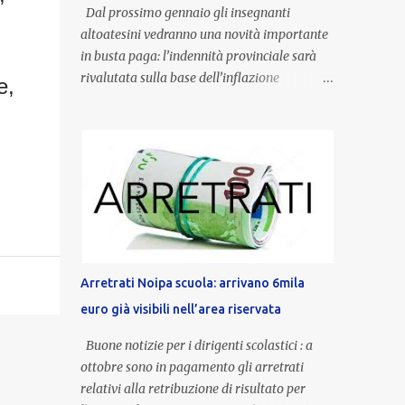
Dal prossimo gennaio gli insegnanti
altoatesini vedranno una novità importante
in busta paga: l’indennità provinciale sarà
rivalutata sulla base dell’inflazione
e
,
registrata nel triennio 2022-2024. Una
misura che porterà anche all’aumento delle
indennità di servizio, che per i docenti con
un’anzianità compresa tra 9 e 20 anni
potranno raggiungere fino a 1.002 euro lordi
annui. Il nuovo contratto provinciale
introduce inoltre un congedo speciale
dedicato alle donne vittime di violenza di
genere, in linea con la normativa nazionale e
Arretrati Noipa scuola: arrivano 6mila
con l’obiettivo di offrire maggiore tutela e
euro già visibili nell’area riservata
supporto in situazioni delicate. L’indennità
provinciale per i docenti è un unicum in
Buone notizie per i dirigenti scolastici : a
Italia: si tratta di una misura esclusiva della
ottobre sono in pagamento gli arretrati
Provincia autonoma di Bolzano, che integra
relativi alla retribuzione di risultato per
in maniera stabile lo stipendio nazionale