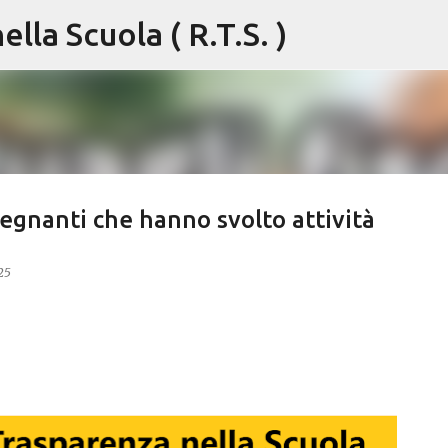
lla Scuola ( R.T.S. )
Passa ai contenuti principali
segnanti che hanno svolto attività
25