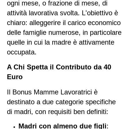
ogni mese, o frazione di mese, di
attività lavorativa svolta. L'obiettivo è
chiaro: alleggerire il carico economico
delle famiglie numerose, in particolare
quelle in cui la madre è attivamente
occupata.
A Chi Spetta il Contributo da 40
Euro
Il Bonus Mamme Lavoratrici è
destinato a due categorie specifiche
di madri, con requisiti ben definiti:
Madri con almeno due figli
: