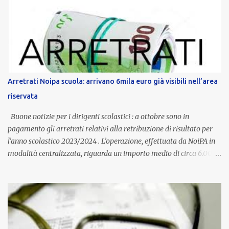
contratto provinciale introduce inoltre un congedo speciale
dedicato alle donne vittime di violenza di genere, in linea con la
normativa nazionale e con l’obiettivo di offrire maggiore tutela e
supporto in situazioni delicate. L’indennità provinciale per i docenti
è un unicum in Italia: si tratta di una misura esclusiva della
Provincia autonoma di Bolzano, che integra in maniera stabile lo
stipendio nazionale grazie alle prerogative garantite
Arretrati Noipa scuola: arrivano 6mila euro già visibili nell’area
dall’autonomia locale. Non è un bonus temporaneo né un
riservata
compenso accessorio, ma una voce strutturale di retribuzione,
aggiornata periodicamente in base al cost...
Buone notizie per i dirigenti scolastici : a ottobre sono in
pagamento gli arretrati relativi alla retribuzione di risultato per
l’anno scolastico 2023/2024 . L’operazione, effettuata da NoiPA in
modalità centralizzata, riguarda un importo medio di circa 6.000
euro lordi , pari a 3.650 euro netti . Le somme risultano già visibili
nell’area riservata della piattaforma, insieme alla mensilità
ordinaria di ottobre . Cos’è la retribuzione di risultato La
retribuzione di risultato rappresenta la parte variabile dello
stipendio dei dirigenti scolastici. Viene corrisposta per valorizzare
la qualità dell’attività svolta, la gestione delle risorse e il