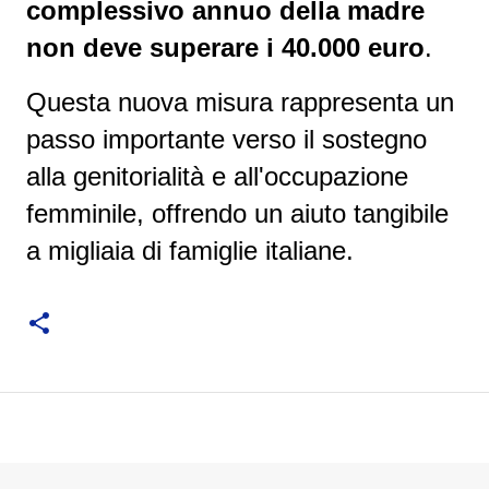
complessivo annuo della madre
non deve superare i 40.000 euro
.
Questa nuova misura rappresenta un
passo importante verso il sostegno
alla genitorialità e all'occupazione
femminile, offrendo un aiuto tangibile
a migliaia di famiglie italiane.