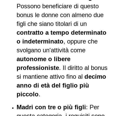
Possono beneficiare di questo
bonus le donne con almeno due
figli che siano titolari di un
contratto a tempo determinato
o indeterminato
, oppure che
svolgano un'attività come
autonome o libere
professioniste
. Il diritto al bonus
si mantiene attivo fino al
decimo
anno di età del figlio più
piccolo
.
Madri con tre o più figli
: Per
questa categoria, i requisiti sono