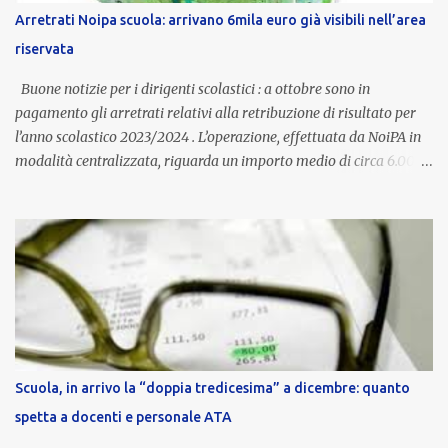
stipendio nazionale grazie alle prerogative garantite
Arretrati Noipa scuola: arrivano 6mila euro già visibili nell’area
dall’autonomia locale. Non è un bonus temporaneo né un
riservata
compenso accessorio, ma una voce strutturale di retribuzione,
aggiornata periodicamente in base al cost...
Buone notizie per i dirigenti scolastici : a ottobre sono in
pagamento gli arretrati relativi alla retribuzione di risultato per
l’anno scolastico 2023/2024 . L’operazione, effettuata da NoiPA in
modalità centralizzata, riguarda un importo medio di circa 6.000
euro lordi , pari a 3.650 euro netti . Le somme risultano già visibili
nell’area riservata della piattaforma, insieme alla mensilità
ordinaria di ottobre . Cos’è la retribuzione di risultato La
retribuzione di risultato rappresenta la parte variabile dello
stipendio dei dirigenti scolastici. Viene corrisposta per valorizzare
la qualità dell’attività svolta, la gestione delle risorse e il
raggiungimento degli obiettivi fissati dal Ministero dell’Istruzione
e del Merito (MIM) . Per l’anno scolastico 2023/2024, il MIM ha
completato la procedura di valutazione e trasmesso i dati a NoiPA,
Scuola, in arrivo la “doppia tredicesima” a dicembre: quanto
che ha poi disposto la liquidazione automatica in busta paga . Gli
spetta a docenti e personale ATA
importi e le trattenute L’importo medio lordo riconosciuto è di 6....