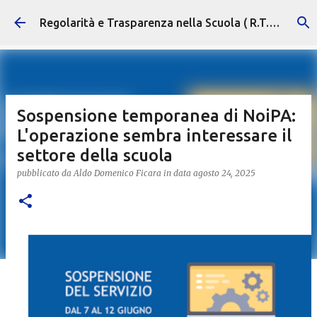
Passa ai contenuti principali
Regolarità e Trasparenza nella Scuola ( R.T.S. )
Sospensione temporanea di NoiPA:
L'operazione sembra interessare il
settore della scuola
pubblicato da
Aldo Domenico Ficara
in data
agosto 24, 2025