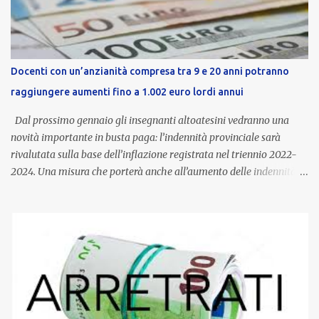
Docenti con un’anzianità compresa tra 9 e 20 anni potranno
raggiungere aumenti fino a 1.002 euro lordi annui
Dal prossimo gennaio gli insegnanti altoatesini vedranno una
novità importante in busta paga: l’indennità provinciale sarà
rivalutata sulla base dell’inflazione registrata nel triennio 2022-
2024. Una misura che porterà anche all’aumento delle indennità di
servizio, che per i docenti con un’anzianità compresa tra 9 e 20
anni potranno raggiungere fino a 1.002 euro lordi annui. Il nuovo
contratto provinciale introduce inoltre un congedo speciale
dedicato alle donne vittime di violenza di genere, in linea con la
normativa nazionale e con l’obiettivo di offrire maggiore tutela e
supporto in situazioni delicate. L’indennità provinciale per i docenti
è un unicum in Italia: si tratta di una misura esclusiva della
Provincia autonoma di Bolzano, che integra in maniera stabile lo