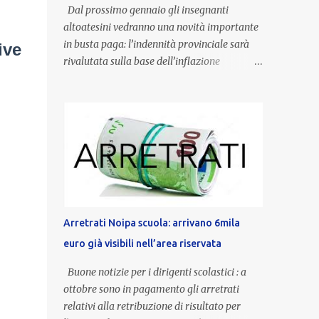
Dal prossimo gennaio gli insegnanti
altoatesini vedranno una novità importante
in busta paga: l’indennità provinciale sarà
ive
rivalutata sulla base dell’inflazione
registrata nel triennio 2022-2024. Una
misura che porterà anche all’aumento delle
indennità di servizio, che per i docenti con
un’anzianità compresa tra 9 e 20 anni
potranno raggiungere fino a 1.002 euro lordi
annui. Il nuovo contratto provinciale
introduce inoltre un congedo speciale
dedicato alle donne vittime di violenza di
genere, in linea con la normativa nazionale e
Arretrati Noipa scuola: arrivano 6mila
con l’obiettivo di offrire maggiore tutela e
euro già visibili nell’area riservata
supporto in situazioni delicate. L’indennità
provinciale per i docenti è un unicum in
Buone notizie per i dirigenti scolastici : a
Italia: si tratta di una misura esclusiva della
ottobre sono in pagamento gli arretrati
Provincia autonoma di Bolzano, che integra
relativi alla retribuzione di risultato per
in maniera stabile lo stipendio nazionale