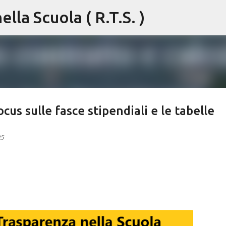
lla Scuola ( R.T.S. )
Passa ai contenuti principali
us sulle fasce stipendiali e le tabelle
25