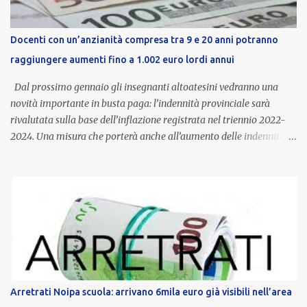
Docenti con un’anzianità compresa tra 9 e 20 anni potranno
raggiungere aumenti fino a 1.002 euro lordi annui
Dal prossimo gennaio gli insegnanti altoatesini vedranno una
novità importante in busta paga: l’indennità provinciale sarà
rivalutata sulla base dell’inflazione registrata nel triennio 2022-
2024. Una misura che porterà anche all’aumento delle indennità di
servizio, che per i docenti con un’anzianità compresa tra 9 e 20
anni potranno raggiungere fino a 1.002 euro lordi annui. Il nuovo
contratto provinciale introduce inoltre un congedo speciale
dedicato alle donne vittime di violenza di genere, in linea con la
normativa nazionale e con l’obiettivo di offrire maggiore tutela e
supporto in situazioni delicate. L’indennità provinciale per i docenti
è un unicum in Italia: si tratta di una misura esclusiva della
Provincia autonoma di Bolzano, che integra in maniera stabile lo
stipendio nazionale grazie alle prerogative garantite
Arretrati Noipa scuola: arrivano 6mila euro già visibili nell’area
dall’autonomia locale. Non è un bonus temporaneo né un