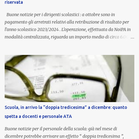
riservata
compenso accessorio, ma una voce strutturale di retribuzione,
aggiornata periodicamente in base al cost...
Buone notizie per i dirigenti scolastici : a ottobre sono in
pagamento gli arretrati relativi alla retribuzione di risultato per
l’anno scolastico 2023/2024 . L’operazione, effettuata da NoiPA in
modalità centralizzata, riguarda un importo medio di circa 6.000
euro lordi , pari a 3.650 euro netti . Le somme risultano già visibili
nell’area riservata della piattaforma, insieme alla mensilità
ordinaria di ottobre . Cos’è la retribuzione di risultato La
retribuzione di risultato rappresenta la parte variabile dello
stipendio dei dirigenti scolastici. Viene corrisposta per valorizzare
la qualità dell’attività svolta, la gestione delle risorse e il
raggiungimento degli obiettivi fissati dal Ministero dell’Istruzione
e del Merito (MIM) . Per l’anno scolastico 2023/2024, il MIM ha
completato la procedura di valutazione e trasmesso i dati a NoiPA,
Scuola, in arrivo la “doppia tredicesima” a dicembre: quanto
che ha poi disposto la liquidazione automatica in busta paga . Gli
spetta a docenti e personale ATA
importi e le trattenute L’importo medio lordo riconosciuto è di 6....
Buone notizie per il personale della scuola: già nel mese di
dicembre potrebbe arrivare un effetto “ doppia tredicesima ”,