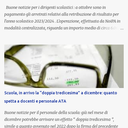
aggiornata periodicamente in base al cost...
Buone notizie per i dirigenti scolastici : a ottobre sono in
pagamento gli arretrati relativi alla retribuzione di risultato per
l’anno scolastico 2023/2024 . L’operazione, effettuata da NoiPA in
modalità centralizzata, riguarda un importo medio di circa 6.000
euro lordi , pari a 3.650 euro netti . Le somme risultano già visibili
nell’area riservata della piattaforma, insieme alla mensilità
ordinaria di ottobre . Cos’è la retribuzione di risultato La
retribuzione di risultato rappresenta la parte variabile dello
stipendio dei dirigenti scolastici. Viene corrisposta per valorizzare
la qualità dell’attività svolta, la gestione delle risorse e il
raggiungimento degli obiettivi fissati dal Ministero dell’Istruzione
e del Merito (MIM) . Per l’anno scolastico 2023/2024, il MIM ha
completato la procedura di valutazione e trasmesso i dati a NoiPA,
Scuola, in arrivo la “doppia tredicesima” a dicembre: quanto
che ha poi disposto la liquidazione automatica in busta paga . Gli
spetta a docenti e personale ATA
importi e le trattenute L’importo medio lordo riconosciuto è di 6....
Buone notizie per il personale della scuola: già nel mese di
dicembre potrebbe arrivare un effetto “ doppia tredicesima ”,
simile a quanto avvenuto nel 2022 dopo la firma del precedente