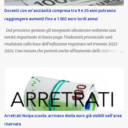
Docenti con un’anzianità compresa tra 9 e 20 anni potranno
raggiungere aumenti fino a 1.002 euro lordi annui
Dal prossimo gennaio gli insegnanti altoatesini vedranno una
novità importante in busta paga: l’indennità provinciale sarà
rivalutata sulla base dell’inflazione registrata nel triennio 2022-
2024. Una misura che porterà anche all’aumento delle indennità di
servizio, che per i docenti con un’anzianità compresa tra 9 e 20
anni potranno raggiungere fino a 1.002 euro lordi annui. Il nuovo
contratto provinciale introduce inoltre un congedo speciale
dedicato alle donne vittime di violenza di genere, in linea con la
normativa nazionale e con l’obiettivo di offrire maggiore tutela e
supporto in situazioni delicate. L’indennità provinciale per i docenti
è un unicum in Italia: si tratta di una misura esclusiva della
Provincia autonoma di Bolzano, che integra in maniera stabile lo
stipendio nazionale grazie alle prerogative garantite
Arretrati Noipa scuola: arrivano 6mila euro già visibili nell’area
dall’autonomia locale. Non è un bonus temporaneo né un
riservata
compenso accessorio, ma una voce strutturale di retribuzione,