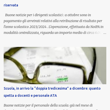
dall’autonomia locale. Non è un bonus temporaneo né un
riservata
compenso accessorio, ma una voce strutturale di retribuzione,
aggiornata periodicamente in base al cost...
Buone notizie per i dirigenti scolastici : a ottobre sono in
pagamento gli arretrati relativi alla retribuzione di risultato per
l’anno scolastico 2023/2024 . L’operazione, effettuata da NoiPA in
modalità centralizzata, riguarda un importo medio di circa 6.000
euro lordi , pari a 3.650 euro netti . Le somme risultano già visibili
nell’area riservata della piattaforma, insieme alla mensilità
ordinaria di ottobre . Cos’è la retribuzione di risultato La
retribuzione di risultato rappresenta la parte variabile dello
stipendio dei dirigenti scolastici. Viene corrisposta per valorizzare
la qualità dell’attività svolta, la gestione delle risorse e il
raggiungimento degli obiettivi fissati dal Ministero dell’Istruzione
e del Merito (MIM) . Per l’anno scolastico 2023/2024, il MIM ha
completato la procedura di valutazione e trasmesso i dati a NoiPA,
Scuola, in arrivo la “doppia tredicesima” a dicembre: quanto
che ha poi disposto la liquidazione automatica in busta paga . Gli
spetta a docenti e personale ATA
importi e le trattenute L’importo medio lordo riconosciuto è di 6....
Buone notizie per il personale della scuola: già nel mese di