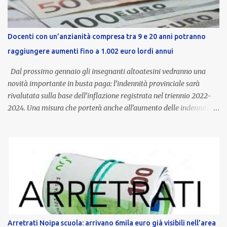
Docenti con un’anzianità compresa tra 9 e 20 anni potranno
raggiungere aumenti fino a 1.002 euro lordi annui
Dal prossimo gennaio gli insegnanti altoatesini vedranno una
novità importante in busta paga: l’indennità provinciale sarà
rivalutata sulla base dell’inflazione registrata nel triennio 2022-
2024. Una misura che porterà anche all’aumento delle indennità di
servizio, che per i docenti con un’anzianità compresa tra 9 e 20
anni potranno raggiungere fino a 1.002 euro lordi annui. Il nuovo
contratto provinciale introduce inoltre un congedo speciale
dedicato alle donne vittime di violenza di genere, in linea con la
normativa nazionale e con l’obiettivo di offrire maggiore tutela e
supporto in situazioni delicate. L’indennità provinciale per i docenti
è un unicum in Italia: si tratta di una misura esclusiva della
Provincia autonoma di Bolzano, che integra in maniera stabile lo
stipendio nazionale grazie alle prerogative garantite
Arretrati Noipa scuola: arrivano 6mila euro già visibili nell’area