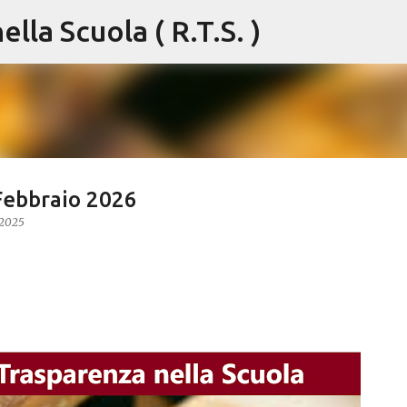
lla Scuola ( R.T.S. )
Passa ai contenuti principali
 Febbraio 2026
 2025