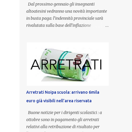
Dal prossimo gennaio gli insegnanti
altoatesini vedranno una novità importante
in busta paga: l’indennità provinciale sarà
rivalutata sulla base dell’inflazione
registrata nel triennio 2022-2024. Una
misura che porterà anche all’aumento delle
indennità di servizio, che per i docenti con
un’anzianità compresa tra 9 e 20 anni
potranno raggiungere fino a 1.002 euro lordi
annui. Il nuovo contratto provinciale
introduce inoltre un congedo speciale
dedicato alle donne vittime di violenza di
genere, in linea con la normativa nazionale e
Arretrati Noipa scuola: arrivano 6mila
con l’obiettivo di offrire maggiore tutela e
euro già visibili nell’area riservata
supporto in situazioni delicate. L’indennità
provinciale per i docenti è un unicum in
Buone notizie per i dirigenti scolastici : a
Italia: si tratta di una misura esclusiva della
ottobre sono in pagamento gli arretrati
Provincia autonoma di Bolzano, che integra
relativi alla retribuzione di risultato per
in maniera stabile lo stipendio nazionale