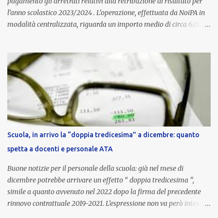
pagamento gli arretrati relativi alla retribuzione di risultato per
l’anno scolastico 2023/2024 . L’operazione, effettuata da NoiPA in
modalità centralizzata, riguarda un importo medio di circa 6.000
euro lordi , pari a 3.650 euro netti . Le somme risultano già visibili
nell’area riservata della piattaforma, insieme alla mensilità
ordinaria di ottobre . Cos’è la retribuzione di risultato La
retribuzione di risultato rappresenta la parte variabile dello
stipendio dei dirigenti scolastici. Viene corrisposta per valorizzare
la qualità dell’attività svolta, la gestione delle risorse e il
raggiungimento degli obiettivi fissati dal Ministero dell’Istruzione
e del Merito (MIM) . Per l’anno scolastico 2023/2024, il MIM ha
completato la procedura di valutazione e trasmesso i dati a NoiPA,
Scuola, in arrivo la “doppia tredicesima” a dicembre: quanto
che ha poi disposto la liquidazione automatica in busta paga . Gli
spetta a docenti e personale ATA
importi e le trattenute L’importo medio lordo riconosciuto è di 6....
Buone notizie per il personale della scuola: già nel mese di
dicembre potrebbe arrivare un effetto “ doppia tredicesima ”,
simile a quanto avvenuto nel 2022 dopo la firma del precedente
rinnovo contrattuale 2019-2021. L’espressione non va però intesa in
senso letterale: non si tratta di due mensilità piene , ma di una