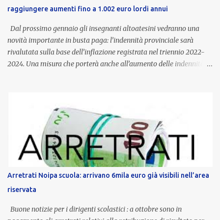
raggiungere aumenti fino a 1.002 euro lordi annui
Dal prossimo gennaio gli insegnanti altoatesini vedranno una
novità importante in busta paga: l’indennità provinciale sarà
rivalutata sulla base dell’inflazione registrata nel triennio 2022-
2024. Una misura che porterà anche all’aumento delle indennità di
servizio, che per i docenti con un’anzianità compresa tra 9 e 20
anni potranno raggiungere fino a 1.002 euro lordi annui. Il nuovo
contratto provinciale introduce inoltre un congedo speciale
dedicato alle donne vittime di violenza di genere, in linea con la
normativa nazionale e con l’obiettivo di offrire maggiore tutela e
supporto in situazioni delicate. L’indennità provinciale per i docenti
è un unicum in Italia: si tratta di una misura esclusiva della
Provincia autonoma di Bolzano, che integra in maniera stabile lo
stipendio nazionale grazie alle prerogative garantite
Arretrati Noipa scuola: arrivano 6mila euro già visibili nell’area
dall’autonomia locale. Non è un bonus temporaneo né un
riservata
compenso accessorio, ma una voce strutturale di retribuzione,
aggiornata periodicamente in base al cost...
Buone notizie per i dirigenti scolastici : a ottobre sono in