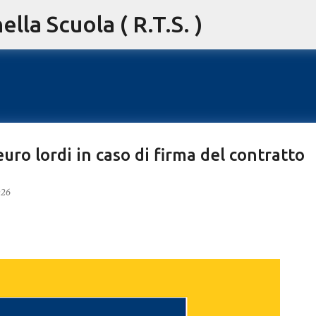
lla Scuola ( R.T.S. )
Passa ai contenuti principali
euro lordi in caso di firma del contratto
026