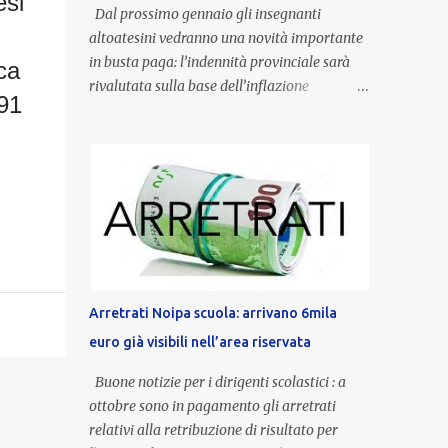
esi
Dal prossimo gennaio gli insegnanti
altoatesini vedranno una novità importante
in busta paga: l’indennità provinciale sarà
ca
rivalutata sulla base dell’inflazione
991
registrata nel triennio 2022-2024. Una
misura che porterà anche all’aumento delle
indennità di servizio, che per i docenti con
un’anzianità compresa tra 9 e 20 anni
potranno raggiungere fino a 1.002 euro lordi
annui. Il nuovo contratto provinciale
introduce inoltre un congedo speciale
dedicato alle donne vittime di violenza di
genere, in linea con la normativa nazionale e
Arretrati Noipa scuola: arrivano 6mila
con l’obiettivo di offrire maggiore tutela e
euro già visibili nell’area riservata
supporto in situazioni delicate. L’indennità
provinciale per i docenti è un unicum in
Buone notizie per i dirigenti scolastici : a
Italia: si tratta di una misura esclusiva della
ottobre sono in pagamento gli arretrati
Provincia autonoma di Bolzano, che integra
relativi alla retribuzione di risultato per
in maniera stabile lo stipendio nazionale