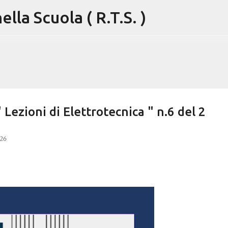
lla Scuola ( R.T.S. )
Passa ai contenuti principali
" Lezioni di Elettrotecnica " n.6 del 2
026