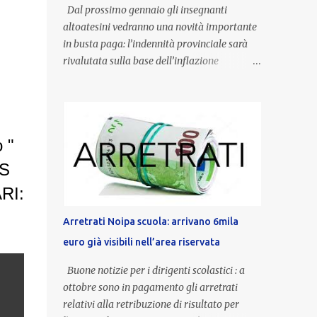
Dal prossimo gennaio gli insegnanti
altoatesini vedranno una novità importante
in busta paga: l’indennità provinciale sarà
rivalutata sulla base dell’inflazione
registrata nel triennio 2022-2024. Una
misura che porterà anche all’aumento delle
indennità di servizio, che per i docenti con
un’anzianità compresa tra 9 e 20 anni
 "
potranno raggiungere fino a 1.002 euro lordi
annui. Il nuovo contratto provinciale
IS
introduce inoltre un congedo speciale
ARI:
dedicato alle donne vittime di violenza di
genere, in linea con la normativa nazionale e
Arretrati Noipa scuola: arrivano 6mila
con l’obiettivo di offrire maggiore tutela e
euro già visibili nell’area riservata
supporto in situazioni delicate. L’indennità
provinciale per i docenti è un unicum in
Buone notizie per i dirigenti scolastici : a
Italia: si tratta di una misura esclusiva della
ottobre sono in pagamento gli arretrati
Provincia autonoma di Bolzano, che integra
relativi alla retribuzione di risultato per
in maniera stabile lo stipendio nazionale