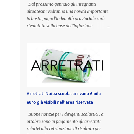
Dal prossimo gennaio gli insegnanti
altoatesini vedranno una novità importante
in busta paga: l’indennità provinciale sarà
rivalutata sulla base dell’inflazione
registrata nel triennio 2022-2024. Una
misura che porterà anche all’aumento delle
indennità di servizio, che per i docenti con
un’anzianità compresa tra 9 e 20 anni
potranno raggiungere fino a 1.002 euro lordi
annui. Il nuovo contratto provinciale
introduce inoltre un congedo speciale
dedicato alle donne vittime di violenza di
genere, in linea con la normativa nazionale e
Arretrati Noipa scuola: arrivano 6mila
con l’obiettivo di offrire maggiore tutela e
euro già visibili nell’area riservata
supporto in situazioni delicate. L’indennità
provinciale per i docenti è un unicum in
Buone notizie per i dirigenti scolastici : a
Italia: si tratta di una misura esclusiva della
ottobre sono in pagamento gli arretrati
Provincia autonoma di Bolzano, che integra
relativi alla retribuzione di risultato per
in maniera stabile lo stipendio nazionale