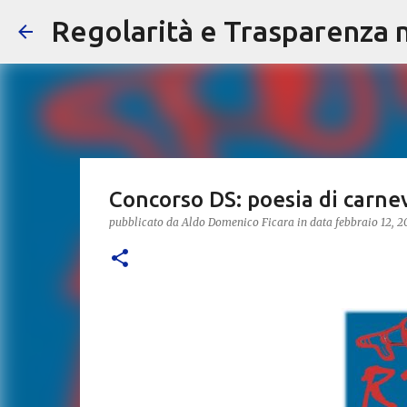
Regolarità e Trasparenza ne
Concorso DS: poesia di carne
pubblicato da
Aldo Domenico Ficara
in data
febbraio 12, 2