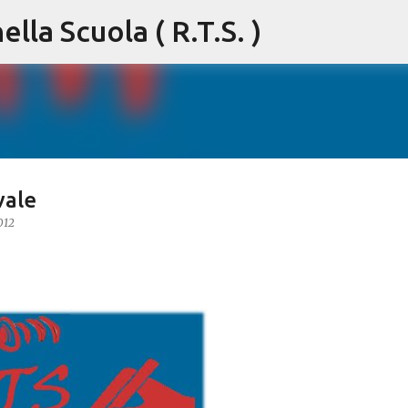
lla Scuola ( R.T.S. )
Passa ai contenuti principali
vale
012