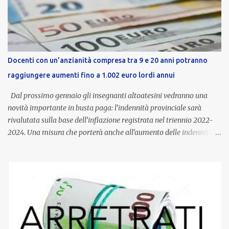
Docenti con un’anzianità compresa tra 9 e 20 anni potranno
raggiungere aumenti fino a 1.002 euro lordi annui
Dal prossimo gennaio gli insegnanti altoatesini vedranno una
novità importante in busta paga: l’indennità provinciale sarà
rivalutata sulla base dell’inflazione registrata nel triennio 2022-
2024. Una misura che porterà anche all’aumento delle indennità di
servizio, che per i docenti con un’anzianità compresa tra 9 e 20
anni potranno raggiungere fino a 1.002 euro lordi annui. Il nuovo
contratto provinciale introduce inoltre un congedo speciale
dedicato alle donne vittime di violenza di genere, in linea con la
normativa nazionale e con l’obiettivo di offrire maggiore tutela e
supporto in situazioni delicate. L’indennità provinciale per i docenti
è un unicum in Italia: si tratta di una misura esclusiva della