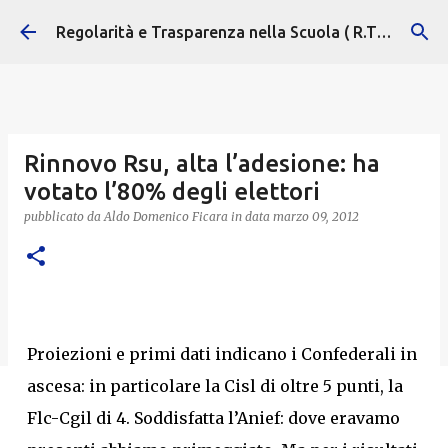
Passa ai contenuti principali
Regolarità e Trasparenza nella Scuola ( R.T.S. )
Rinnovo Rsu, alta l’adesione: ha
votato l’80% degli elettori
pubblicato da
Aldo Domenico Ficara
in data
marzo 09, 2012
Proiezioni e primi dati indicano i Confederali in
ascesa: in particolare la Cisl di oltre 5 punti, la
Flc-Cgil di 4. Soddisfatta l’Anief: dove eravamo