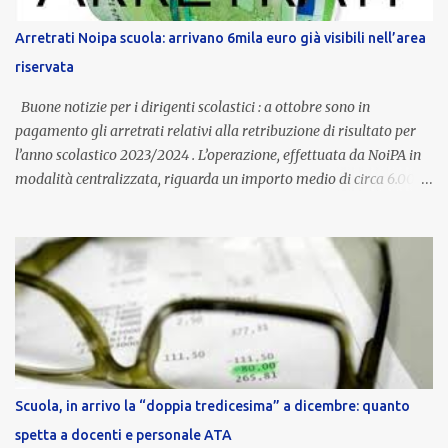
Provincia autonoma di Bolzano, che integra in maniera stabile lo
stipendio nazionale grazie alle prerogative garantite
Arretrati Noipa scuola: arrivano 6mila euro già visibili nell’area
dall’autonomia locale. Non è un bonus temporaneo né un
riservata
compenso accessorio, ma una voce strutturale di retribuzione,
aggiornata periodicamente in base al cost...
Buone notizie per i dirigenti scolastici : a ottobre sono in
pagamento gli arretrati relativi alla retribuzione di risultato per
l’anno scolastico 2023/2024 . L’operazione, effettuata da NoiPA in
modalità centralizzata, riguarda un importo medio di circa 6.000
euro lordi , pari a 3.650 euro netti . Le somme risultano già visibili
nell’area riservata della piattaforma, insieme alla mensilità
ordinaria di ottobre . Cos’è la retribuzione di risultato La
retribuzione di risultato rappresenta la parte variabile dello
stipendio dei dirigenti scolastici. Viene corrisposta per valorizzare
la qualità dell’attività svolta, la gestione delle risorse e il
raggiungimento degli obiettivi fissati dal Ministero dell’Istruzione
e del Merito (MIM) . Per l’anno scolastico 2023/2024, il MIM ha
completato la procedura di valutazione e trasmesso i dati a NoiPA,
Scuola, in arrivo la “doppia tredicesima” a dicembre: quanto
che ha poi disposto la liquidazione automatica in busta paga . Gli
spetta a docenti e personale ATA
importi e le trattenute L’importo medio lordo riconosciuto è di 6....