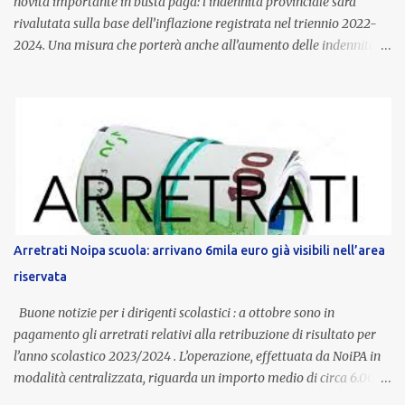
novità importante in busta paga: l’indennità provinciale sarà
rivalutata sulla base dell’inflazione registrata nel triennio 2022-
2024. Una misura che porterà anche all’aumento delle indennità di
servizio, che per i docenti con un’anzianità compresa tra 9 e 20
anni potranno raggiungere fino a 1.002 euro lordi annui. Il nuovo
contratto provinciale introduce inoltre un congedo speciale
dedicato alle donne vittime di violenza di genere, in linea con la
normativa nazionale e con l’obiettivo di offrire maggiore tutela e
supporto in situazioni delicate. L’indennità provinciale per i docenti
è un unicum in Italia: si tratta di una misura esclusiva della
Provincia autonoma di Bolzano, che integra in maniera stabile lo
stipendio nazionale grazie alle prerogative garantite
Arretrati Noipa scuola: arrivano 6mila euro già visibili nell’area
dall’autonomia locale. Non è un bonus temporaneo né un
riservata
compenso accessorio, ma una voce strutturale di retribuzione,
aggiornata periodicamente in base al cost...
Buone notizie per i dirigenti scolastici : a ottobre sono in
pagamento gli arretrati relativi alla retribuzione di risultato per
l’anno scolastico 2023/2024 . L’operazione, effettuata da NoiPA in
modalità centralizzata, riguarda un importo medio di circa 6.000
euro lordi , pari a 3.650 euro netti . Le somme risultano già visibili