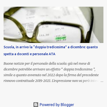
nell’area riservata della piattaforma, insieme alla mensilità
ordinaria di ottobre . Cos’è la retribuzione di risultato La
retribuzione di risultato rappresenta la parte variabile dello
stipendio dei dirigenti scolastici. Viene corrisposta per valorizzare
la qualità dell’attività svolta, la gestione delle risorse e il
raggiungimento degli obiettivi fissati dal Ministero dell’Istruzione
e del Merito (MIM) . Per l’anno scolastico 2023/2024, il MIM ha
completato la procedura di valutazione e trasmesso i dati a NoiPA,
Scuola, in arrivo la “doppia tredicesima” a dicembre: quanto
che ha poi disposto la liquidazione automatica in busta paga . Gli
spetta a docenti e personale ATA
importi e le trattenute L’importo medio lordo riconosciuto è di 6....
Buone notizie per il personale della scuola: già nel mese di
dicembre potrebbe arrivare un effetto “ doppia tredicesima ”,
simile a quanto avvenuto nel 2022 dopo la firma del precedente
rinnovo contrattuale 2019-2021. L’espressione non va però intesa in
senso letterale: non si tratta di due mensilità piene , ma di una
tredicesima regolare a cui si sommeranno gli arretrati contrattuali
dovuti al nuovo accordo per il comparto scuola . In pratica,
un’integrazione straordinaria che, pur non raggiungendo l’importo
Powered by Blogger