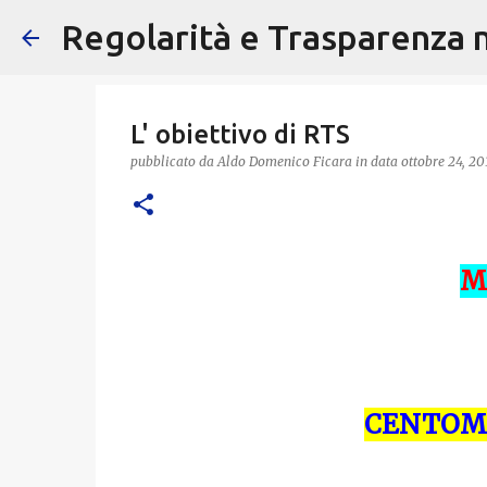
Regolarità e Trasparenza ne
L' obiettivo di RTS
pubblicato da
Aldo Domenico Ficara
in data
ottobre 24, 20
M
CENTOMI