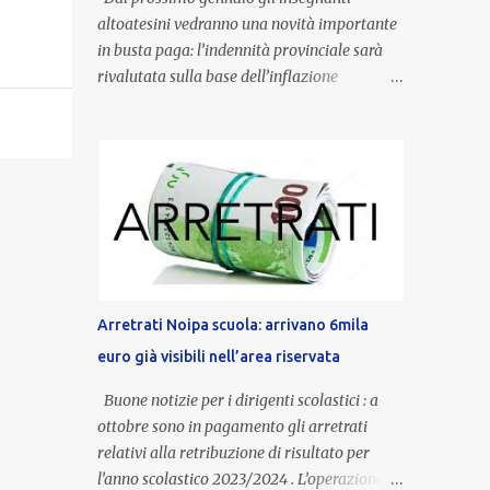
altoatesini vedranno una novità importante
in busta paga: l’indennità provinciale sarà
rivalutata sulla base dell’inflazione
registrata nel triennio 2022-2024. Una
misura che porterà anche all’aumento delle
indennità di servizio, che per i docenti con
un’anzianità compresa tra 9 e 20 anni
potranno raggiungere fino a 1.002 euro lordi
annui. Il nuovo contratto provinciale
introduce inoltre un congedo speciale
dedicato alle donne vittime di violenza di
genere, in linea con la normativa nazionale e
Arretrati Noipa scuola: arrivano 6mila
con l’obiettivo di offrire maggiore tutela e
euro già visibili nell’area riservata
supporto in situazioni delicate. L’indennità
provinciale per i docenti è un unicum in
Buone notizie per i dirigenti scolastici : a
Italia: si tratta di una misura esclusiva della
ottobre sono in pagamento gli arretrati
Provincia autonoma di Bolzano, che integra
relativi alla retribuzione di risultato per
in maniera stabile lo stipendio nazionale
l’anno scolastico 2023/2024 . L’operazione,