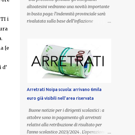
altoatesini vedranno una novità importante
in busta paga: l’indennità provinciale sarà
TI i
rivalutata sulla base dell’inflazione
sura
registrata nel triennio 2022-2024. Una
misura che porterà anche all’aumento delle
.
indennità di servizio, che per i docenti con
a [e
un’anzianità compresa tra 9 e 20 anni
potranno raggiungere fino a 1.002 euro lordi
annui. Il nuovo contratto provinciale
 d’
introduce inoltre un congedo speciale
dedicato alle donne vittime di violenza di
genere, in linea con la normativa nazionale e
Arretrati Noipa scuola: arrivano 6mila
con l’obiettivo di offrire maggiore tutela e
euro già visibili nell’area riservata
supporto in situazioni delicate. L’indennità
provinciale per i docenti è un unicum in
Buone notizie per i dirigenti scolastici : a
Italia: si tratta di una misura esclusiva della
ottobre sono in pagamento gli arretrati
Provincia autonoma di Bolzano, che integra
relativi alla retribuzione di risultato per
in maniera stabile lo stipendio nazionale
l’anno scolastico 2023/2024 . L’operazione,