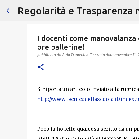
Regolarità e Trasparenza ne
I docenti come manovalanza da
ore ballerine!
pubblicato da
Aldo Domenico Ficara
in data
novembre 11, 
Si riporta un articolo inviato alla rubrica
http://www.tecnicadellascuola.it/index
Poco fa ho letto qualcosa scritto da un p
RISULTA di un’attualità SPIAZZANTE... attes