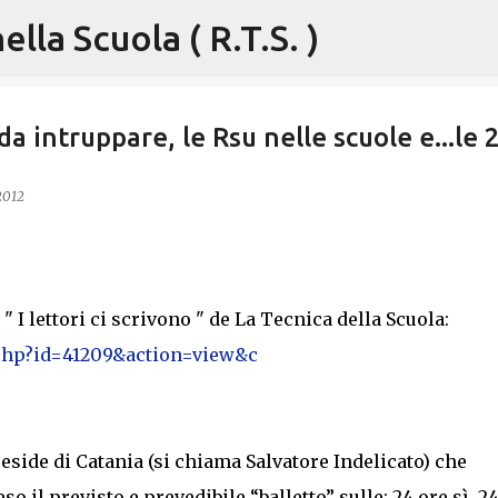
lla Scuola ( R.T.S. )
Passa ai contenuti principali
 intruppare, le Rsu nelle scuole e...le 
2012
 " I lettori ci scrivono " de La Tecnica della Scuola:
.php?id=41209&action=view&c
reside di Catania (si chiama Salvatore Indelicato) che
o il previsto e prevedibile “balletto” sulle: 24 ore sì, 2