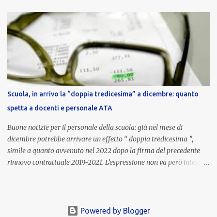
nell’area riservata della piattaforma, insieme alla mensilità
ordinaria di ottobre . Cos’è la retribuzione di risultato La
retribuzione di risultato rappresenta la parte variabile dello
stipendio dei dirigenti scolastici. Viene corrisposta per valorizzare
la qualità dell’attività svolta, la gestione delle risorse e il
raggiungimento degli obiettivi fissati dal Ministero dell’Istruzione
e del Merito (MIM) . Per l’anno scolastico 2023/2024, il MIM ha
completato la procedura di valutazione e trasmesso i dati a NoiPA,
Scuola, in arrivo la “doppia tredicesima” a dicembre: quanto
che ha poi disposto la liquidazione automatica in busta paga . Gli
spetta a docenti e personale ATA
importi e le trattenute L’importo medio lordo riconosciuto è di 6....
Buone notizie per il personale della scuola: già nel mese di
dicembre potrebbe arrivare un effetto “ doppia tredicesima ”,
simile a quanto avvenuto nel 2022 dopo la firma del precedente
rinnovo contrattuale 2019-2021. L’espressione non va però intesa in
senso letterale: non si tratta di due mensilità piene , ma di una
tredicesima regolare a cui si sommeranno gli arretrati contrattuali
dovuti al nuovo accordo per il comparto scuola . In pratica,
un’integrazione straordinaria che, pur non raggiungendo l’importo
Powered by Blogger