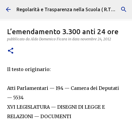
Passa ai contenuti principali
Regolarità e Trasparenza nella Scuola ( R.T.S. )
L’emendamento 3.300 anti 24 ore
pubblicato da
Aldo Domenico Ficara
in data
novembre 24, 2012
Il testo originario:
Atti Parlamentari — 194 — Camera dei Deputati
— 5534
XVI LEGISLATURA — DISEGNI DI LEGGE E
RELAZIONI — DOCUMENTI