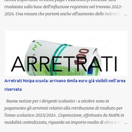
rivalutata sulla base dell’inflazione registrata nel triennio 2022-
2024. Una misura che porterà anche all’aumento delle indennità di
servizio, che per i docenti con un’anzianità compresa tra 9 e 20
anni potranno raggiungere fino a 1.002 euro lordi annui. Il nuovo
contratto provinciale introduce inoltre un congedo speciale
dedicato alle donne vittime di violenza di genere, in linea con la
normativa nazionale e con l’obiettivo di offrire maggiore tutela e
supporto in situazioni delicate. L’indennità provinciale per i docenti
è un unicum in Italia: si tratta di una misura esclusiva della
Provincia autonoma di Bolzano, che integra in maniera stabile lo
stipendio nazionale grazie alle prerogative garantite
Arretrati Noipa scuola: arrivano 6mila euro già visibili nell’area
dall’autonomia locale. Non è un bonus temporaneo né un
riservata
compenso accessorio, ma una voce strutturale di retribuzione,
aggiornata periodicamente in base al cost...
Buone notizie per i dirigenti scolastici : a ottobre sono in
pagamento gli arretrati relativi alla retribuzione di risultato per
l’anno scolastico 2023/2024 . L’operazione, effettuata da NoiPA in
modalità centralizzata, riguarda un importo medio di circa 6.000
euro lordi , pari a 3.650 euro netti . Le somme risultano già visibili