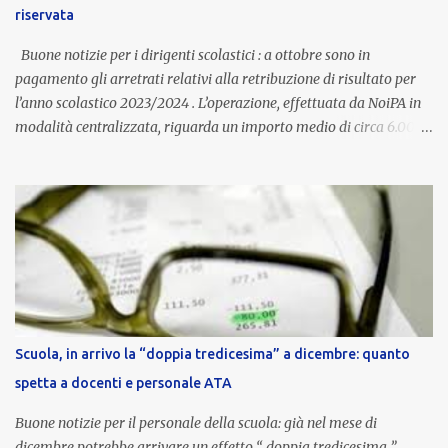
riservata
compenso accessorio, ma una voce strutturale di retribuzione,
aggiornata periodicamente in base al cost...
Buone notizie per i dirigenti scolastici : a ottobre sono in
pagamento gli arretrati relativi alla retribuzione di risultato per
l’anno scolastico 2023/2024 . L’operazione, effettuata da NoiPA in
modalità centralizzata, riguarda un importo medio di circa 6.000
euro lordi , pari a 3.650 euro netti . Le somme risultano già visibili
nell’area riservata della piattaforma, insieme alla mensilità
ordinaria di ottobre . Cos’è la retribuzione di risultato La
retribuzione di risultato rappresenta la parte variabile dello
stipendio dei dirigenti scolastici. Viene corrisposta per valorizzare
la qualità dell’attività svolta, la gestione delle risorse e il
raggiungimento degli obiettivi fissati dal Ministero dell’Istruzione
e del Merito (MIM) . Per l’anno scolastico 2023/2024, il MIM ha
completato la procedura di valutazione e trasmesso i dati a NoiPA,
Scuola, in arrivo la “doppia tredicesima” a dicembre: quanto
che ha poi disposto la liquidazione automatica in busta paga . Gli
spetta a docenti e personale ATA
importi e le trattenute L’importo medio lordo riconosciuto è di 6....
Buone notizie per il personale della scuola: già nel mese di
dicembre potrebbe arrivare un effetto “ doppia tredicesima ”,