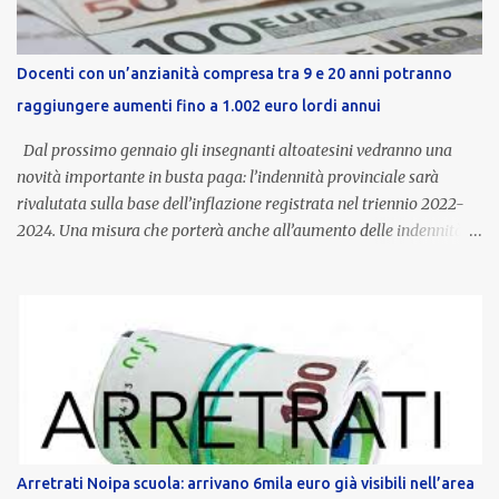
Docenti con un’anzianità compresa tra 9 e 20 anni potranno
raggiungere aumenti fino a 1.002 euro lordi annui
Dal prossimo gennaio gli insegnanti altoatesini vedranno una
novità importante in busta paga: l’indennità provinciale sarà
rivalutata sulla base dell’inflazione registrata nel triennio 2022-
2024. Una misura che porterà anche all’aumento delle indennità di
servizio, che per i docenti con un’anzianità compresa tra 9 e 20
anni potranno raggiungere fino a 1.002 euro lordi annui. Il nuovo
contratto provinciale introduce inoltre un congedo speciale
dedicato alle donne vittime di violenza di genere, in linea con la
normativa nazionale e con l’obiettivo di offrire maggiore tutela e
supporto in situazioni delicate. L’indennità provinciale per i docenti
è un unicum in Italia: si tratta di una misura esclusiva della
Provincia autonoma di Bolzano, che integra in maniera stabile lo
stipendio nazionale grazie alle prerogative garantite
Arretrati Noipa scuola: arrivano 6mila euro già visibili nell’area
dall’autonomia locale. Non è un bonus temporaneo né un