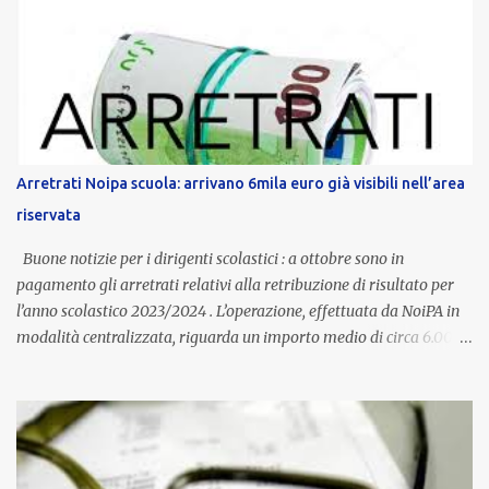
contratto provinciale introduce inoltre un congedo speciale
dedicato alle donne vittime di violenza di genere, in linea con la
normativa nazionale e con l’obiettivo di offrire maggiore tutela e
supporto in situazioni delicate. L’indennità provinciale per i docenti
è un unicum in Italia: si tratta di una misura esclusiva della
Provincia autonoma di Bolzano, che integra in maniera stabile lo
stipendio nazionale grazie alle prerogative garantite
Arretrati Noipa scuola: arrivano 6mila euro già visibili nell’area
dall’autonomia locale. Non è un bonus temporaneo né un
riservata
compenso accessorio, ma una voce strutturale di retribuzione,
aggiornata periodicamente in base al cost...
Buone notizie per i dirigenti scolastici : a ottobre sono in
pagamento gli arretrati relativi alla retribuzione di risultato per
l’anno scolastico 2023/2024 . L’operazione, effettuata da NoiPA in
modalità centralizzata, riguarda un importo medio di circa 6.000
euro lordi , pari a 3.650 euro netti . Le somme risultano già visibili
nell’area riservata della piattaforma, insieme alla mensilità
ordinaria di ottobre . Cos’è la retribuzione di risultato La
retribuzione di risultato rappresenta la parte variabile dello
stipendio dei dirigenti scolastici. Viene corrisposta per valorizzare