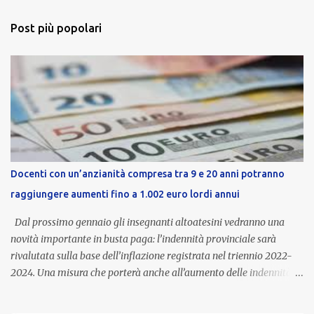
Post più popolari
Docenti con un’anzianità compresa tra 9 e 20 anni potranno
raggiungere aumenti fino a 1.002 euro lordi annui
Dal prossimo gennaio gli insegnanti altoatesini vedranno una
novità importante in busta paga: l’indennità provinciale sarà
rivalutata sulla base dell’inflazione registrata nel triennio 2022-
2024. Una misura che porterà anche all’aumento delle indennità di
servizio, che per i docenti con un’anzianità compresa tra 9 e 20
anni potranno raggiungere fino a 1.002 euro lordi annui. Il nuovo