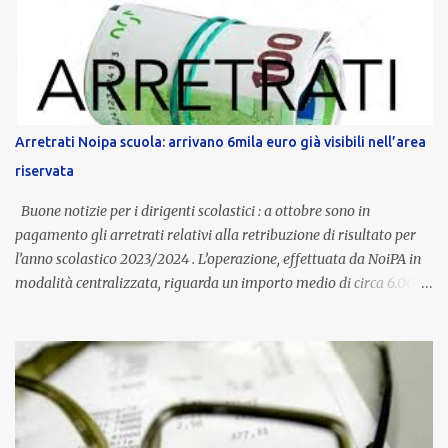
dedicato alle donne vittime di violenza di genere, in linea con la
normativa nazionale e con l’obiettivo di offrire maggiore tutela e
supporto in situazioni delicate. L’indennità provinciale per i docenti
è un unicum in Italia: si tratta di una misura esclusiva della
Provincia autonoma di Bolzano, che integra in maniera stabile lo
stipendio nazionale grazie alle prerogative garantite
Arretrati Noipa scuola: arrivano 6mila euro già visibili nell’area
dall’autonomia locale. Non è un bonus temporaneo né un
riservata
compenso accessorio, ma una voce strutturale di retribuzione,
aggiornata periodicamente in base al cost...
Buone notizie per i dirigenti scolastici : a ottobre sono in
pagamento gli arretrati relativi alla retribuzione di risultato per
l’anno scolastico 2023/2024 . L’operazione, effettuata da NoiPA in
modalità centralizzata, riguarda un importo medio di circa 6.000
euro lordi , pari a 3.650 euro netti . Le somme risultano già visibili
nell’area riservata della piattaforma, insieme alla mensilità
ordinaria di ottobre . Cos’è la retribuzione di risultato La
retribuzione di risultato rappresenta la parte variabile dello
stipendio dei dirigenti scolastici. Viene corrisposta per valorizzare
la qualità dell’attività svolta, la gestione delle risorse e il