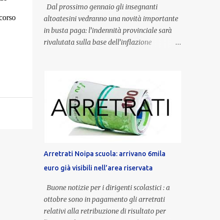
Dal prossimo gennaio gli insegnanti
corso
altoatesini vedranno una novità importante
in busta paga: l’indennità provinciale sarà
rivalutata sulla base dell’inflazione
registrata nel triennio 2022-2024. Una
misura che porterà anche all’aumento delle
indennità di servizio, che per i docenti con
un’anzianità compresa tra 9 e 20 anni
potranno raggiungere fino a 1.002 euro lordi
annui. Il nuovo contratto provinciale
introduce inoltre un congedo speciale
dedicato alle donne vittime di violenza di
genere, in linea con la normativa nazionale e
Arretrati Noipa scuola: arrivano 6mila
con l’obiettivo di offrire maggiore tutela e
euro già visibili nell’area riservata
supporto in situazioni delicate. L’indennità
provinciale per i docenti è un unicum in
Buone notizie per i dirigenti scolastici : a
Italia: si tratta di una misura esclusiva della
ottobre sono in pagamento gli arretrati
Provincia autonoma di Bolzano, che integra
relativi alla retribuzione di risultato per
in maniera stabile lo stipendio nazionale