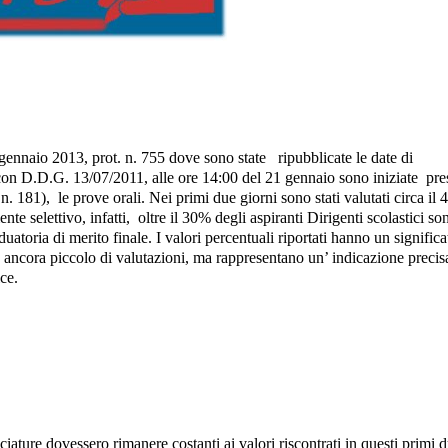
 gennaio 2013, prot. n.
755 dove sono state
ripubblicate le date di
con D.D.G. 13/07/2011, alle ore 14:00 del 21 gennaio sono iniziate
pre
 n. 181),
le prove orali. Nei primi due giorni sono stati valutati circa il
nte selettivo, infatti,
oltre il 30% degli aspiranti Dirigenti scolastici so
duatoria di merito finale. I valori percentuali riportati hanno un significa
ancora piccolo di valutazioni, ma rappresentano un’ indicazione precis
ce.
iature dovessero rimanere costanti ai valori riscontrati in questi primi 