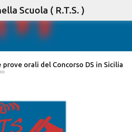
lla Scuola ( R.T.S. )
Passa ai contenuti principali
e prove orali del Concorso DS in Sicilia
013