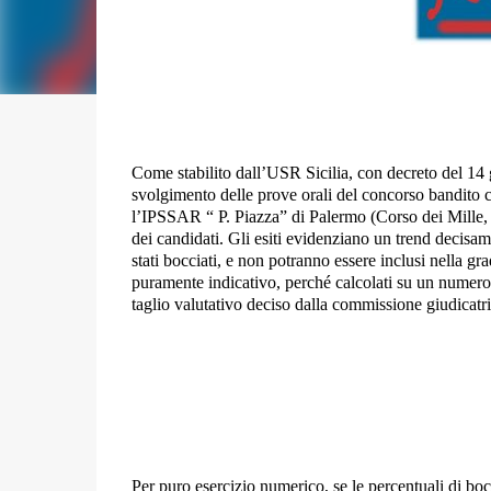
Come stabilito dall’USR Sicilia, con decreto del 14
svolgimento delle prove orali del concorso bandito 
l’IPSSAR “ P. Piazza” di Palermo (Corso dei Mille,
dei candidati. Gli esiti evidenziano un trend decisame
stati bocciati, e non potranno essere inclusi nella gra
puramente indicativo, perché calcolati su un numero 
taglio valutativo deciso dalla commissione giudicatri
Per puro esercizio numerico, se le percentuali di bocc