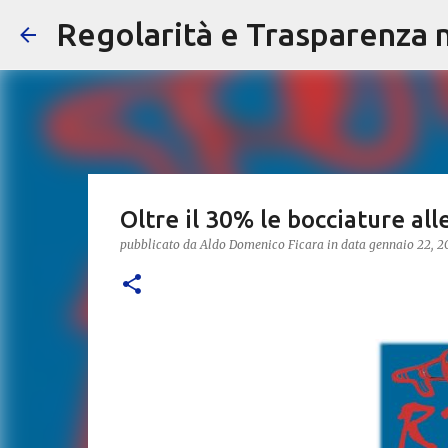
Regolarità e Trasparenza ne
Oltre il 30% le bocciature all
pubblicato da
Aldo Domenico Ficara
in data
gennaio 22, 2