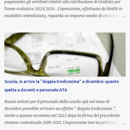
pagamento gli arretrati relativi alla retribuzione di risultato per
l’anno scolastico 2023/2024 . L’operazione, effettuata da NoiPA in
modalità centralizzata, riguarda un importo medio di circa 6.000
euro lordi , pari a 3.650 euro netti . Le somme risultano già visibili
nell’area riservata della piattaforma, insieme alla mensilità
ordinaria di ottobre . Cos’è la retribuzione di risultato La
retribuzione di risultato rappresenta la parte variabile dello
stipendio dei dirigenti scolastici. Viene corrisposta per valorizzare
la qualità dell’attività svolta, la gestione delle risorse e il
raggiungimento degli obiettivi fissati dal Ministero dell’Istruzione
e del Merito (MIM) . Per l’anno scolastico 2023/2024, il MIM ha
completato la procedura di valutazione e trasmesso i dati a NoiPA,
Scuola, in arrivo la “doppia tredicesima” a dicembre: quanto
che ha poi disposto la liquidazione automatica in busta paga . Gli
spetta a docenti e personale ATA
importi e le trattenute L’importo medio lordo riconosciuto è di 6....
Buone notizie per il personale della scuola: già nel mese di
dicembre potrebbe arrivare un effetto “ doppia tredicesima ”,
simile a quanto avvenuto nel 2022 dopo la firma del precedente
rinnovo contrattuale 2019-2021. L’espressione non va però intesa in
senso letterale: non si tratta di due mensilità piene , ma di una