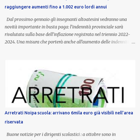
raggiungere aumenti fino a 1.002 euro lordi annui
Dal prossimo gennaio gli insegnanti altoatesini vedranno una
novità importante in busta paga: l’indennità provinciale sarà
rivalutata sulla base dell’inflazione registrata nel triennio 2022-
2024. Una misura che porterà anche all’aumento delle indennità di
servizio, che per i docenti con un’anzianità compresa tra 9 e 20
anni potranno raggiungere fino a 1.002 euro lordi annui. Il nuovo
contratto provinciale introduce inoltre un congedo speciale
dedicato alle donne vittime di violenza di genere, in linea con la
normativa nazionale e con l’obiettivo di offrire maggiore tutela e
supporto in situazioni delicate. L’indennità provinciale per i docenti
è un unicum in Italia: si tratta di una misura esclusiva della
Provincia autonoma di Bolzano, che integra in maniera stabile lo
stipendio nazionale grazie alle prerogative garantite
Arretrati Noipa scuola: arrivano 6mila euro già visibili nell’area
dall’autonomia locale. Non è un bonus temporaneo né un
riservata
compenso accessorio, ma una voce strutturale di retribuzione,
aggiornata periodicamente in base al cost...
Buone notizie per i dirigenti scolastici : a ottobre sono in